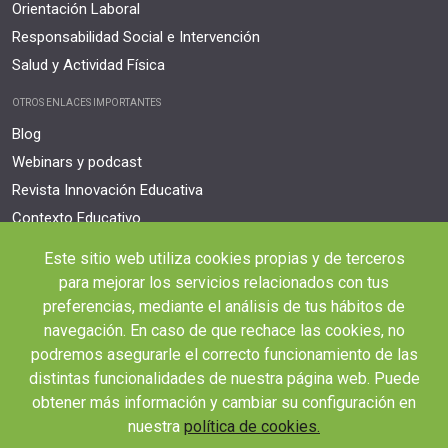
Orientación Laboral
Responsabilidad Social e Intervención
Salud y Actividad Física
OTROS ENLACES IMPORTANTES
Blog
Webinars y podcast
Revista Innovación Educativa
Contexto Educativo
Este sitio web utiliza cookies propias y de terceros
Desistir contrato aquí
Tienes 14 días desde tu matriculación para cancelar sin coste y recibir el
para mejorar los servicios relacionados con tus
reembolso completo.
preferencias, mediante el análisis de tus hábitos de
navegación. En caso de que rechace las cookies, no
podremos asegurarle el correcto funcionamiento de las
distintas funcionalidades de nuestra página web. Puede
obtener más información y cambiar su configuración en
nuestra
política de cookies.