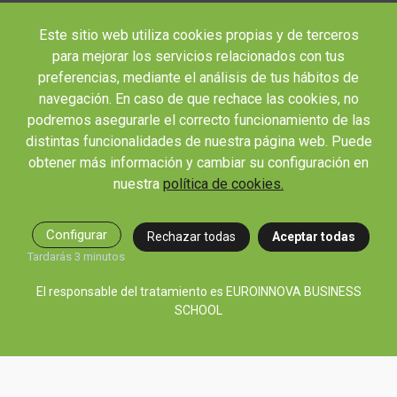
Blog
Este sitio web utiliza cookies propias y de terceros
Webinars y podcast
para mejorar los servicios relacionados con tus
Revista Innovación Educativa
preferencias, mediante el análisis de tus hábitos de
navegación. En caso de que rechace las cookies, no
Contexto Educativo
podremos asegurarle el correcto funcionamiento de las
Desistir contrato aquí
distintas funcionalidades de nuestra página web. Puede
Tienes 14 días desde tu matriculación para cancelar sin coste y recibir el
obtener más información y cambiar su configuración en
reembolso completo.
nuestra
política de cookies.
Configurar
Rechazar todas
Aceptar todas
Tardarás 3 minutos
El responsable del tratamiento es EUROINNOVA BUSINESS
SCHOOL
© 2026 RED EDUCA