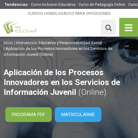
Tendencias:
Curso Inclusion Educativa
Curso de Pedagogía Online
Curso
Aplicación de los Procesos Innovadores en los Servicios
de Información Juvenil
CURSOS HOMOLOGADOS PARA OPOSICIONES
175€
148.75€
30 H
MATRICULARME
Inicio
Intervención Educativa y Responsabilidad Social
Aplicación de los Procesos Innovadores en los Servicios de
Información Juvenil
(Online)
Aplicación de los Procesos
Innovadores en los Servicios de
Información Juvenil
(Online)
PROGRAMA PDF
MATRICULARME