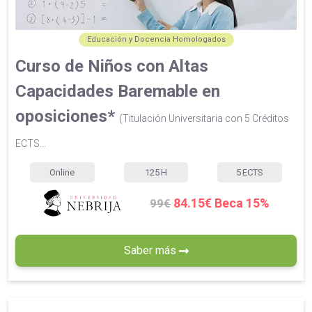
Educación y Docencia Homologados
Curso de Niños con Altas
Capacidades Baremable en
oposiciones*
(Titulación Universitaria con 5 Créditos
ECTS...
Online
125
H
5
ECTS
84.15€ Beca 15%
99€
Saber más