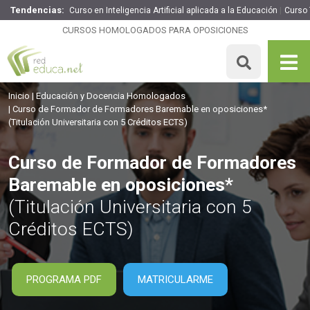
Tendencias:
Curso en Inteligencia Artificial aplicada a la Educación
Curso
Curso de Formador de Formadores Baremable en
oposiciones*
CURSOS HOMOLOGADOS PARA OPOSICIONES
99€
84.15€
125 H
5 ECTS
MATRICULARME
Inicio
Educación y Docencia Homologados
Curso de Formador de Formadores Baremable en oposiciones*
(Titulación Universitaria con 5 Créditos ECTS)
Curso de Formador de Formadores
Baremable en oposiciones*
(Titulación Universitaria con 5
Créditos ECTS)
PROGRAMA PDF
MATRICULARME