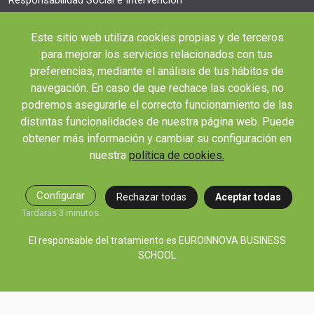
Salud y Actividad Física
Este sitio web utiliza cookies propias y de terceros
OTROS ENLACES IMPORTANTES
para mejorar los servicios relacionados con tus
Blog
preferencias, mediante el análisis de tus hábitos de
Webinars y podcast
navegación. En caso de que rechace las cookies, no
podremos asegurarle el correcto funcionamiento de las
Revista Innovación Educativa
distintas funcionalidades de nuestra página web. Puede
Contexto Educativo
obtener más información y cambiar su configuración en
Desistir contrato aquí
nuestra
política de cookies.
Tienes 14 días desde tu matriculación para cancelar sin coste y recibir el
reembolso completo.
Configurar
Rechazar todas
Aceptar todas
Tardarás 3 minutos
El responsable del tratamiento es EUROINNOVA BUSINESS
SCHOOL
© 2026 RED EDUCA