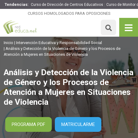
Tendencias:
Curso de Dirección de Centros Educativos
Curso de Monitor d
Análisis y Detección de la Violencia de Género y los
Procesos de Atención a Mujeres en Situaciones de
CURSOS HOMOLOGADOS PARA OPOSICIONES
Violencia
175€
148.75€
70 H
MATRICULARME
Inicio
Intervención Educativa y Responsabilidad Social
Análisis y Detección de la Violencia de Género y los Procesos de
Atención a Mujeres en Situaciones de Violencia
Análisis y Detección de la Violencia
de Género y los Procesos de
Atención a Mujeres en Situaciones
de Violencia
PROGRAMA PDF
MATRICULARME