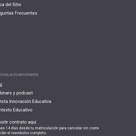
a del Sitio
guntas Frecuentes
OS ENLACES IMPORTANTES
g
inars y podcast
ista Innovación Educativa
texto Educativo
istir contrato aquí
nes 14 días desde tu matriculación para cancelar sin coste
cibir el reembolso completo.