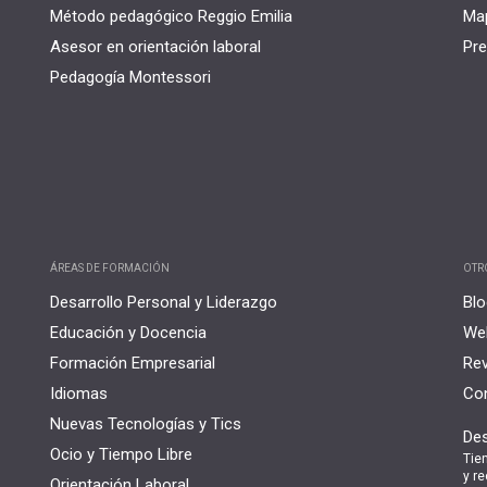
Método pedagógico Reggio Emilia
Map
Asesor en orientación laboral
Pre
Pedagogía Montessori
ÁREAS DE FORMACIÓN
OTR
Desarrollo Personal y Liderazgo
Blo
Educación y Docencia
Web
Formación Empresarial
Rev
Idiomas
Con
Nuevas Tecnologías y Tics
Des
Ocio y Tiempo Libre
Tie
y re
Orientación Laboral