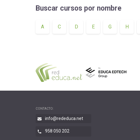
educación
Buscar cursos por nombre
A
C
D
E
G
H
CONTACTO:
info@rededuca.net
958 050 202