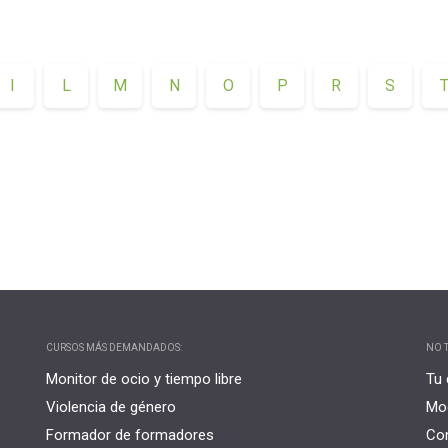
Universitaria
Ver Cursos
Masteres Educación
Cursos Formación
I
L
M
N
O
P
R
S
Profesorado
Másteres Oficiales
Masters Profesional
Cursos para oposicio
CURSOS MÁS DEMANDADOS:
NO T
Monitor de ocio y tiempo libre
Tu 
Violencia de género
Mo
Formador de formadores
Co