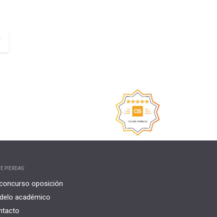
Orientación Laboral
Responsabilidad Social e
Intervención
T
Salud y Actividad Física
es
nes
E PIERDAS:
concurso oposición
delo académico
ntacto