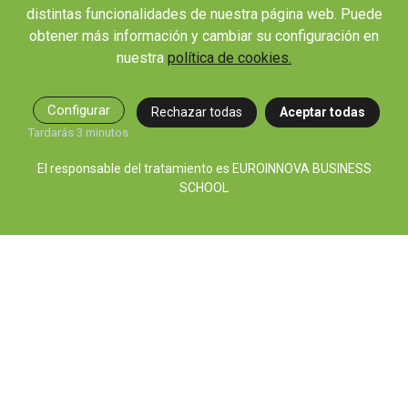
distintas funcionalidades de nuestra página web. Puede
OTROS ENLACES IMPORTANTES
obtener más información y cambiar su configuración en
Blog
nuestra
política de cookies.
Webinars y podcast
Revista Innovación Educativa
Configurar
Rechazar todas
Aceptar todas
Contexto Educativo
Tardarás 3 minutos
Desistir contrato aquí
El responsable del tratamiento es EUROINNOVA BUSINESS
Tienes 14 días desde tu matriculación para cancelar sin coste y recibir el
SCHOOL
reembolso completo.
© 2026 RED EDUCA