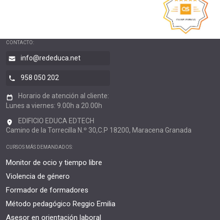
CONTACTO:
info@rededuca.net
958 050 202
Horario de atención al cliente:
Lunes a viernes: 9.00h a 20.00h
EDIFICIO EDUCA EDTECH
Camino de la Torrecilla N.º 30,C.P 18200, Maracena Granada
CURSOS MÁS DEMANDADOS:
Monitor de ocio y tiempo libre
Violencia de género
Formador de formadores
Método pedagógico Reggio Emilia
Asesor en orientación laboral