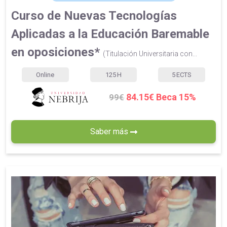
Curso de Nuevas Tecnologías
Aplicadas a la Educación Baremable
en oposiciones*
(Titulación Universitaria con...
Online
125
H
5
ECTS
84.15€ Beca 15%
99€
Saber más