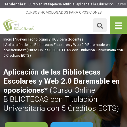
Tendencias:
Curso en Inteligencia Artificial aplicada a la Educación
Curso
Aplicación de las Bibliotecas Escolares y Web 2.0
Baremable en oposiciones*
CURSOS HOMOLOGADOS PARA OPOSICIONES
99€
84.15€
125 H
5 ECTS
MATRICULARME
Inicio
Nuevas Tecnologías y TICS para docentes
Aplicación de las Bibliotecas Escolares y Web 2.0 Baremable en
oposiciones*
(Curso Online BIBLIOTECAS con Titulación Universitaria con
5 Créditos ECTS)
Aplicación de las Bibliotecas
Escolares y Web 2.0 Baremable en
oposiciones*
(Curso Online
BIBLIOTECAS con Titulación
Universitaria con 5 Créditos ECTS)