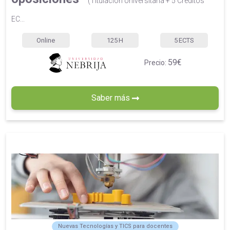
(Titulación Universitaria + 5 Créditos
EC...
Online
125
H
5
ECTS
59€
Precio:
Saber más
Nuevas Tecnologías y TICS para docentes