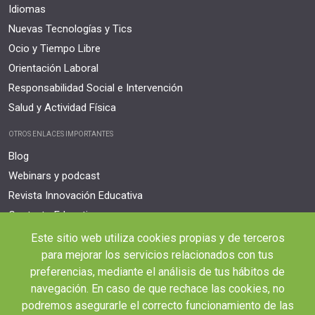
Idiomas
Nuevas Tecnologías y Tics
Ocio y Tiempo Libre
Orientación Laboral
Responsabilidad Social e Intervención
Salud y Actividad Física
OTROS ENLACES IMPORTANTES
Blog
Webinars y podcast
Revista Innovación Educativa
Contexto Educativo
Este sitio web utiliza cookies propias y de terceros
Desistir contrato aquí
para mejorar los servicios relacionados con tus
Tienes 14 días desde tu matriculación para cancelar sin coste y recibir el
reembolso completo.
preferencias, mediante el análisis de tus hábitos de
navegación. En caso de que rechace las cookies, no
podremos asegurarle el correcto funcionamiento de las