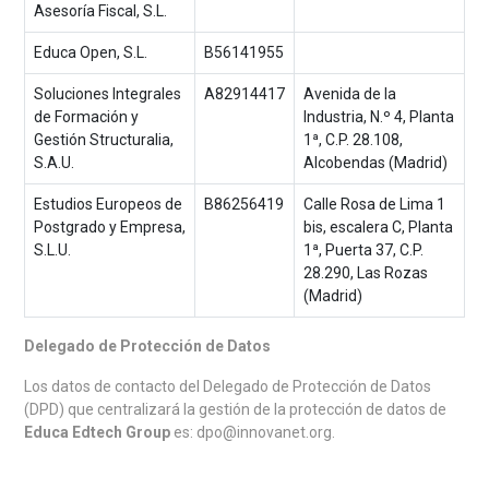
Asesoría Fiscal, S.L.
Educa Open, S.L.
B56141955
Soluciones Integrales
A82914417
Avenida de la
de Formación y
Industria, N.º 4, Planta
Gestión Structuralia,
1ª, C.P. 28.108,
S.A.U.
Alcobendas (Madrid)
Estudios Europeos de
B86256419
Calle Rosa de Lima 1
Postgrado y Empresa,
bis, escalera C, Planta
S.L.U.
1ª, Puerta 37, C.P.
28.290, Las Rozas
(Madrid)
Delegado de Protección de Datos
Los datos de contacto del Delegado de Protección de Datos
(DPD) que centralizará la gestión de la protección de datos de
Educa Edtech Group
es:
dpo@innovanet.org.