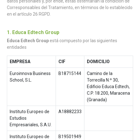
datos personales y, por ende, éstas ostentarían la condición de
Corresponsables del Tratamiento, en términos de lo establecido
en el artículo 26 RGPD.
1. Educa Edtech Group
Educa Edtech Group
está compuesto por las siguientes
entidades
EMPRESA
CIF
DOMICILIO
Euroinnova Business
B18715144
Camino de la
School, S.L.
Torrecilla N.º 30,
Edificio Educa Edtech,
C.P. 18.200, Maracena
(Granada)
Instituto Europeo de
A18882233
Estudios
Empresariales, S.A.U.
Instituto Europeo de
B19501949