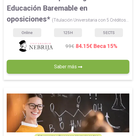
Educación Baremable en
oposiciones*
(Titulación Universitaria con 5 Créditos...
Online
125
H
5
ECTS
84.15€ Beca 15%
99€
Saber más