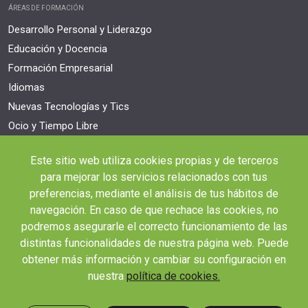
ÁREAS DE FORMACIÓN
Desarrollo Personal y Liderazgo
Educación y Docencia
Formación Empresarial
Idiomas
Nuevas Tecnologías y Tics
Ocio y Tiempo Libre
Orientación Laboral
Este sitio web utiliza cookies propias y de terceros
Responsabilidad Social e Intervención
para mejorar los servicios relacionados con tus
Salud y Actividad Física
preferencias, mediante el análisis de tus hábitos de
navegación. En caso de que rechace las cookies, no
OTROS ENLACES IMPORTANTES
podremos asegurarle el correcto funcionamiento de las
Blog
distintas funcionalidades de nuestra página web. Puede
Webinars y podcast
obtener más información y cambiar su configuración en
Revista Innovación Educativa
nuestra
política de cookies.
Contexto Educativo