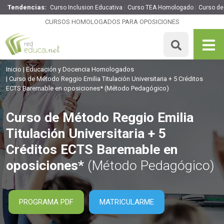
Tendencias:
Curso Inclusion Educativa
Curso TEA Homologado
Curso de
Curso de Método Reggio Emilia Titulación Universitaria + 5
Créditos ECTS Baremable en oposiciones*
CURSOS HOMOLOGADOS PARA OPOSICIONES
125 H
5 ECTS
Precio: 59 €
MATRICULARME
Inicio
Educación y Docencia Homologados
Curso de Método Reggio Emilia Titulación Universitaria + 5 Créditos
ECTS Baremable en oposiciones*
(Método Pedagógico)
Curso de Método Reggio Emilia
Titulación Universitaria + 5
Créditos ECTS Baremable en
oposiciones*
(Método Pedagógico)
PROGRAMA PDF
MATRICULARME