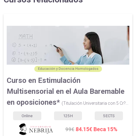
Educación y Docencia Homologados
Curso en Estimulación
Multisensorial en el Aula Baremable
en oposiciones*
(Titulación Universitaria con 5 Cr?...
Online
125
H
5
ECTS
84.15€ Beca 15%
99€