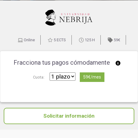
Online
5 ECTS
125 H
59€
Fracciona tus pagos cómodamente
59€/mes
Cuota:
Solicitar información