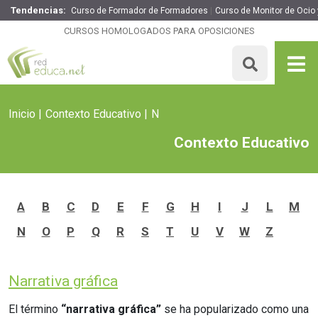
Tendencias:
Curso de Formador de Formadores
Curso de Monitor de Ocio 
CURSOS HOMOLOGADOS PARA OPOSICIONES
Inicio
Contexto Educativo
N
Contexto Educativo
A
B
C
D
E
F
G
H
I
J
L
M
N
O
P
Q
R
S
T
U
V
W
Z
Narrativa gráfica
El término
“narrativa gráfica”
se ha popularizado como una