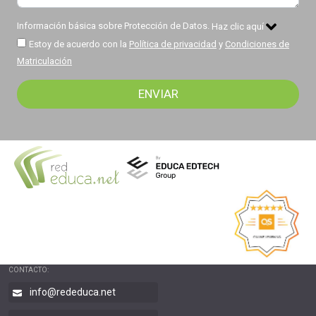
Información básica sobre Protección de Datos.
Haz clic aquí
Estoy de acuerdo con la
Política de privacidad
y
Condiciones de
Matriculación
CONTACTO:
info@rededuca.net