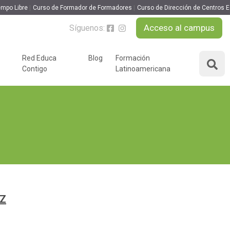
empo Libre
Curso de Formador de Formadores
Curso de Dirección de Centros 
Acceso al campus
Síguenos:
Red Educa
Blog
Formación
Contigo
Latinoamericana
ÁREAS DE FORMACIÓN
y podcast
Desarrollo Personal y
nnovación
Liderazgo
Educación y Docencia
Educando
Formación Empresarial
Educativo
Idiomas
Nuevas Tecnologías y
Z
Tics
n
Ocio y Tiempo Libre