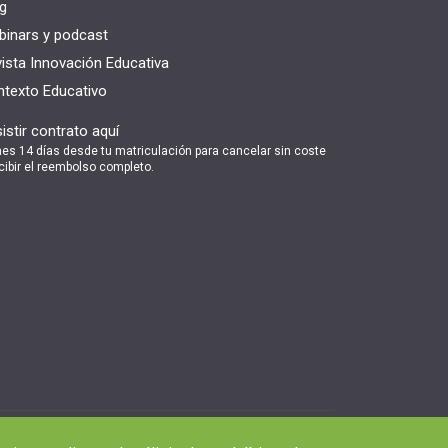
g
inars y podcast
ista Innovación Educativa
texto Educativo
istir contrato aquí
nes 14 días desde tu matriculación para cancelar sin coste
cibir el reembolso completo.