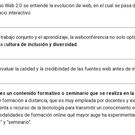
Universitaria
no Web 2.0 se entiende la evolución de web, en el cual se pasa d
Ver Cursos
cio interactivo.
Masteres Educación
Cursos Formación
Profesorado
 el trabajo conjunto y el aprendizaje, la webconferencia no solo o
Másteres Oficiales
a c
ultura de inclusión y diversidad.
Masters Profesional
Cursos para oposicio
valuar la calidad y la credibilidad de las fuentes web antes de i
es un contenido formativo o seminario que se realiza en l
e formación a distancia, que es muy empleada por docentes y ex
enta o recurso de la tecnología para transmitir un conocimiento 
odalidades de formación online qué mayor auge ha experimentado
” y “seminario”.