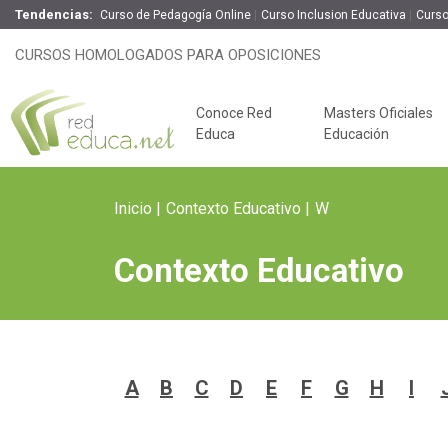
Tendencias:
Curso de Pedagogía Online
Curso Inclusion Educativa
Curso
CURSOS HOMOLOGADOS PARA OPOSICIONES
Conoce Red
Masters Oficiales
Educa
Educación
Inicio
Contexto Educativo
W
Contexto Educativo
Claves del éxito
A
B
C
D
E
F
G
H
I
Oposiciones de