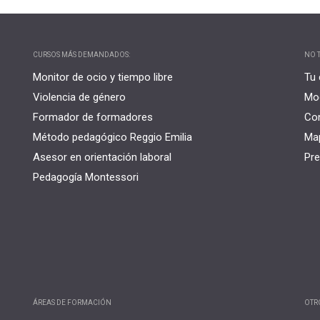
CURSOS MÁS DEMANDADOS:
NO T
Monitor de ocio y tiempo libre
Tu 
Violencia de género
Mo
Formador de formadores
Co
Método pedagógico Reggio Emilia
Map
Asesor en orientación laboral
Pre
Pedagogía Montessori
ÁREAS DE FORMACIÓN
OTR