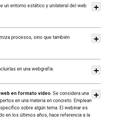
e un entorno estático y unilateral del web
Orientación Laboral
Responsabilidad Social e
Intervención
Salud y Actividad Física
ptimiza procesos, sino que también
es
nes
ncluirlas en una webgrafía.
a web en formato video
.
Se considera una
pertos en una materia en concreto. Emplean
específico sobre algún tema.
El webinar es
 en los últimos años, hace referencia a la