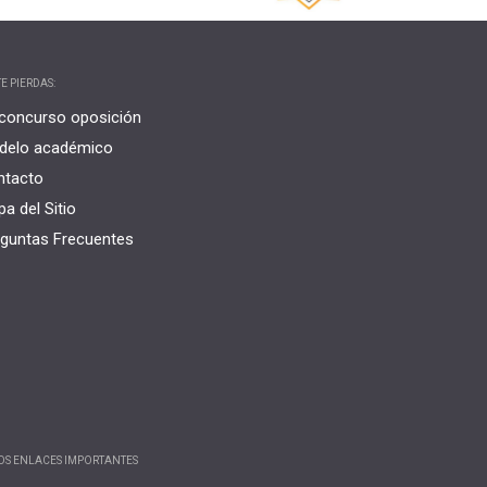
E PIERDAS:
concurso oposición
delo académico
ntacto
a del Sitio
guntas Frecuentes
OS ENLACES IMPORTANTES