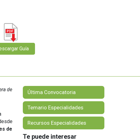
Orientación Laboral
Responsabilidad Social e
Intervención
Salud y Actividad Física
es
nes
era de
Última Convocatoria
Temario Especialidades
a
 desde
Recursos Especialidades
es de
Te puede interesar