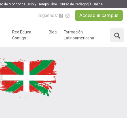
so de Monitor de Ocio y Tiempo Libre
Curso de Pedagogía Online
Acceso al campus
Síguenos:
Red Educa
Blog
Formación
Contigo
Latinoamericana
ÁREAS DE FORMACIÓN
y podcast
Desarrollo Personal y
nnovación
Liderazgo
Educación y Docencia
Educando
Formación Empresarial
Educativo
Idiomas
Nuevas Tecnologías y
Tics
n
Ocio y Tiempo Libre