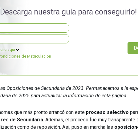
Universitaria
Ver Cursos
¡Descarga nuestra guía para conseguirlo!
Masteres Educación
Cursos Formación
Profesorado
Másteres Oficiales
clic aquí
Masters Profesional
Condiciones de Matriculación
Cursos para oposicio
e las Oposiciones de Secundaria de 2023. Permanecemos a la esp
aria de 2025 para actualizar la información de esta página
nomas que más pronto arrancó con este
proceso selectivo
par
ores de Secundaria
. Además, el proceso fue muy transparente
ilización como de reposición. Así, puso en marcha las
oposicion