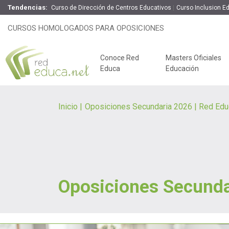
Tendencias:
Curso de Dirección de Centros Educativos
Curso Inclusion E
CURSOS HOMOLOGADOS PARA OPOSICIONES
Conoce Red
Masters Oficiales
Educa
Educación
Inicio
Oposiciones Secundaria 2026 | Red Edu
Oposiciones Secunda
Claves del éxito
Oposiciones de