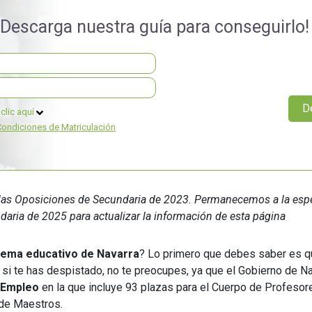
Universitaria
Ver Cursos
¡Descarga nuestra guía para conseguirlo!
Masteres Educación
Cursos Formación
Profesorado
Másteres Oficiales
clic aquí
Masters Profesional
Condiciones de Matriculación
Cursos para oposicio
e las Oposiciones de Secundaria de 2023. Permanecemos a la esp
aria de 2025 para actualizar la información de esta página
tema educativo de Navarra
? Lo primero que debes saber es q
 si te has despistado, no te preocupes, ya que el Gobierno de N
 Empleo
en la que incluye 93 plazas para el Cuerpo de Profesor
 de Maestros.