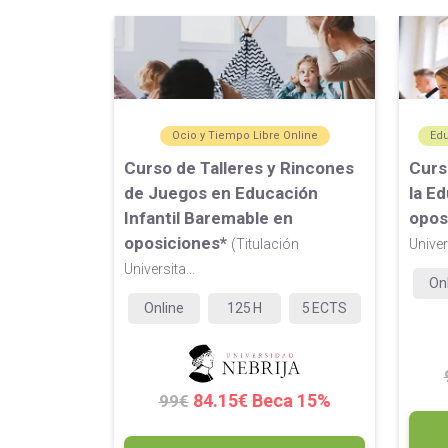
Ocio y Tiempo Libre Online
Ed
Curso de Talleres y Rincones
Curs
de Juegos en Educación
la E
Infantil Baremable en
opos
oposiciones*
(Titulación
Univer
Universita...
On
Online
125
H
5
ECTS
84.15€ Beca 15%
99€