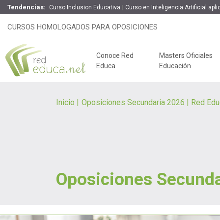
Tendencias:
Curso Inclusion Educativa
Curso en Inteligencia Artificial ap
CURSOS HOMOLOGADOS PARA OPOSICIONES
Conoce Red
Masters Oficiales
Educa
Educación
Inicio
Oposiciones Secundaria 2026 | Red Edu
Oposiciones Secunda
Claves del éxito
Oposiciones de