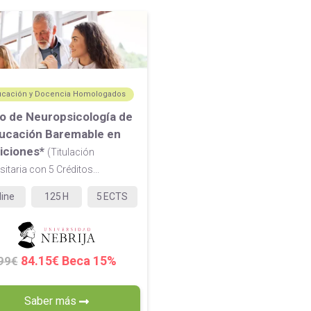
ucación y Docencia Homologados
o de Neuropsicología de
ducación Baremable en
iciones*
(Titulación
sitaria con 5 Créditos...
line
125
H
5
ECTS
84.15€ Beca 15%
99€
Saber más