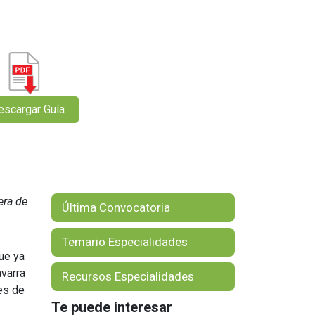
Orientación Laboral
Responsabilidad Social e
Intervención
Salud y Actividad Física
es
nes
era de
Última Convocatoria
Temario Especialidades
ue ya
avarra
Recursos Especialidades
es de
Te puede interesar