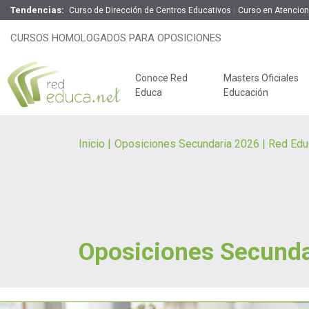
Tendencias:
Curso de Dirección de Centros Educativos
Curso en Atencio
CURSOS HOMOLOGADOS PARA OPOSICIONES
Conoce Red
Masters Oficiales
Educa
Educación
Inicio
Oposiciones Secundaria 2026 | Red Edu
Oposiciones Secundar
Claves del éxito
Oposiciones de