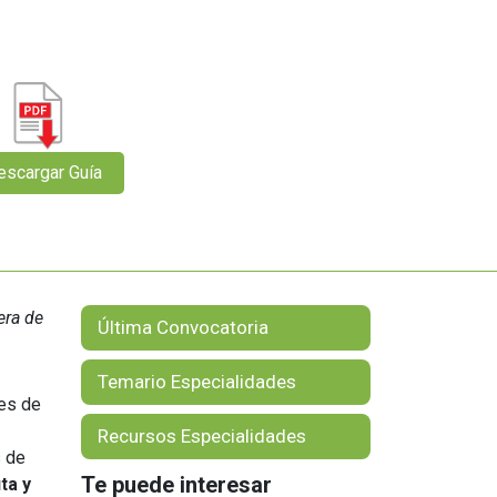
Orientación Laboral
Responsabilidad Social e
Intervención
Salud y Actividad Física
es
nes
era de
Última Convocatoria
Temario Especialidades
res de
Recursos Especialidades
s de
Te puede interesar
ta y