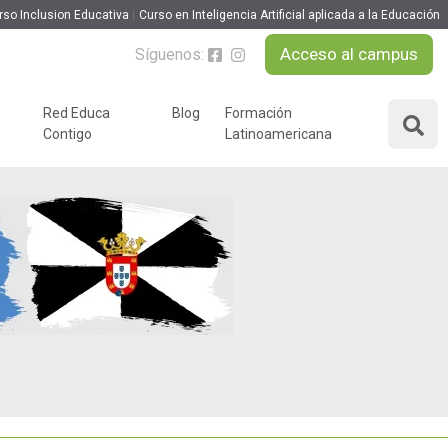
rso Inclusion Educativa
Curso en Inteligencia Artificial aplicada a la Educación
Acceso al campus
Síguenos:
Red Educa
Blog
Formación
Contigo
Latinoamericana
ÁREAS DE FORMACIÓN
y podcast
Desarrollo Personal y
nnovación
Liderazgo
Educación y Docencia
Educando
Formación Empresarial
Educativo
Idiomas
Nuevas Tecnologías y
Tics
n
Ocio y Tiempo Libre