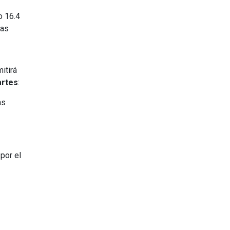
o 16.4
cas
itirá
artes
:
as
por el