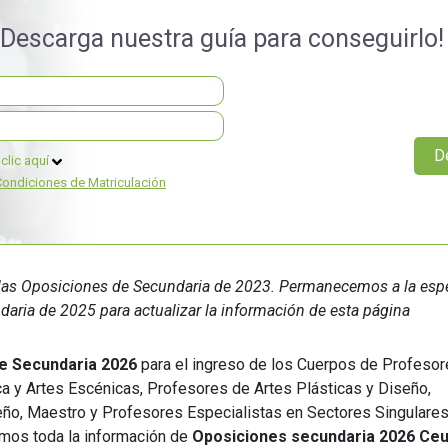
Universitaria
Ver Cursos
¡Descarga nuestra guía para conseguirlo!
Masteres Educación
Cursos Formación
Profesorado
Másteres Oficiales
clic aquí
Masters Profesional
Condiciones de Matriculación
Cursos para oposicio
e las Oposiciones de Secundaria de 2023. Permanecemos a la esp
aria de 2025 para actualizar la información de esta página
e Secundaria 2026
para el ingreso de los Cuerpos de Profeso
 y Artes Escénicas, Profesores de Artes Plásticas y Diseño,
eño, Maestro y Profesores Especialistas en Sectores Singulare
emos toda la información de
Oposiciones secundaria 2026 Ceu