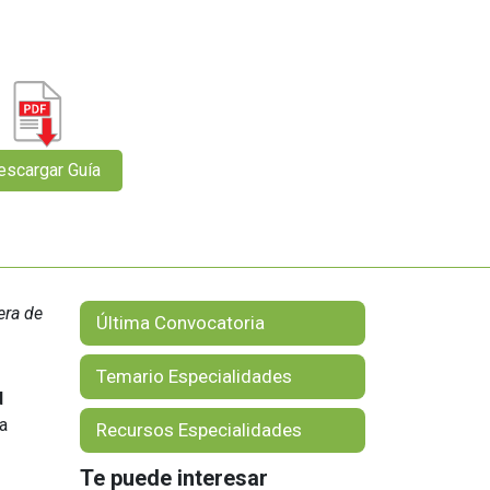
Orientación Laboral
Responsabilidad Social e
Intervención
Salud y Actividad Física
es
nes
era de
Última Convocatoria
Temario Especialidades
d
a
Recursos Especialidades
Te puede interesar