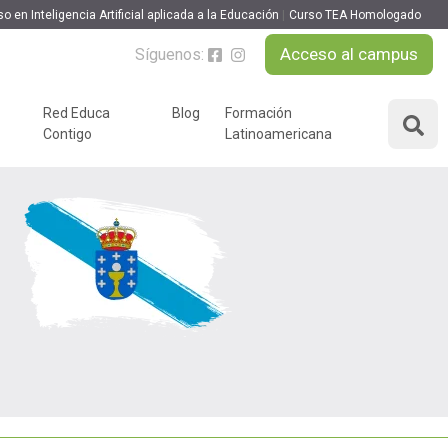
o en Inteligencia Artificial aplicada a la Educación
Curso TEA Homologado
Acceso al campus
Síguenos:
Red Educa
Blog
Formación
Contigo
Latinoamericana
ÁREAS DE FORMACIÓN
y podcast
Desarrollo Personal y
nnovación
Liderazgo
Educación y Docencia
Educando
Formación Empresarial
Educativo
Idiomas
Nuevas Tecnologías y
Tics
n
Ocio y Tiempo Libre