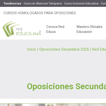
Tendencias:
Curso en Atencion Temprana
Curso Inclusion Educativa
Cur
CURSOS HOMOLOGADOS PARA OPOSICIONES
Conoce Red
Masters Oficiales
Educa
Educación
Inicio
Oposiciones Secundaria 2026 | Red Edu
Oposiciones Secunda
Claves del éxito
Oposiciones de