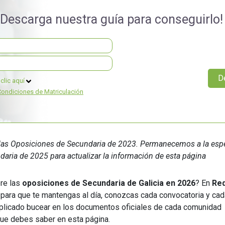
Universitaria
Ver Cursos
¡Descarga nuestra guía para conseguirlo!
Masteres Educación
Cursos Formación
Profesorado
Másteres Oficiales
clic aquí
Masters Profesional
Condiciones de Matriculación
Cursos para oposicio
e las Oposiciones de Secundaria de 2023. Permanecemos a la esp
aria de 2025 para actualizar la información de esta página
re las
oposiciones de Secundaria de Galicia en 2026
? En
Re
para que te mantengas al día, conozcas cada convocatoria y cad
mplicado bucear en los documentos oficiales de cada comunidad
que debes saber en esta página.