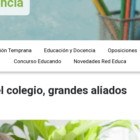
ncia
Universitaria
Ver Cursos
Masteres Educación
Cursos Formación
Profesorado
Másteres Oficiales
ión Temprana
Educación y Docencia
Oposiciones
Masters Profesional
Concurso Educando
Novedades Red Educa
Cursos para oposicio
 colegio, grandes aliados