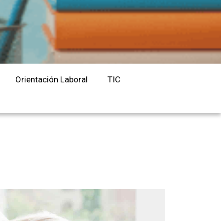
Orientación Laboral
Responsabilidad Social e
Intervención
Salud y Actividad Física
Orientación Laboral
TIC
es
nes