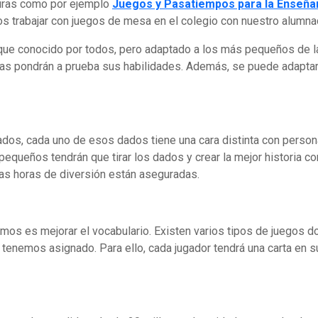
turas como por ejemplo
Juegos y Pasatiempos para la Enseña
 trabajar con juegos de mesa en el colegio con nuestro alumna
s que conocido por todos, pero adaptado a los más pequeños de
iñas pondrán a prueba sus habilidades. Además, se puede adaptar
dos, cada uno de esos dados tiene una cara distinta con personaj
s pequeños tendrán que tirar los dados y crear la mejor historia c
 las horas de diversión están aseguradas.
mos es mejorar el vocabulario. Existen varios tipos de juegos d
tenemos asignado. Para ello, cada jugador tendrá una carta en s