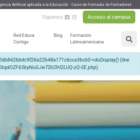
gencia Artificial aplicada a la Educación
Curso de Formador de Formadores
Acceso al campus
Síguenos:
Red Educa
Blog
Formación
Contigo
Latinoamericana
ÁREAS DE FORMACIÓN
y podcast
db842bbdc9f26e22b48a171c6cce3bcb0->doDisplay()
(line
Desarrollo Personal y
0pTXkqdOZF65byNuGJwTDU3H2LUQ-zQ-5E.php
).
nnovación
Liderazgo
Educación y Docencia
Educando
Formación Empresarial
Educativo
Idiomas
Nuevas Tecnologías y
Tics
n
Ocio y Tiempo Libre