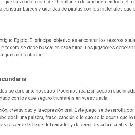
r que ha vendido más de 20 millones de unidades en todo el mundo
que construir barcos y guaridas de piratas con los materiales que
ntiguo Egipto. El principal objetivo es encontrar los tesoros situ
 qué tesoro se debe buscar en cada turno. Los jugadores deberán 
a gran ambientación.
ecundaria
dades se abre ante nosotros. Podemos realizar juegos relacionados
stado con los que seguro triunfaréis en vuestra aula.
ción, creatividad y la expresión oral. Este juego se desarrolla p
be decir una palabra, frase, canción o lo que se le ocurra que le 
s recuerde la frase del narrador y deberán descubrir cuál es la q