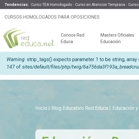
Tendencias:
Curso TEA Homologado
Curso en Atencion Temprana
Curso
CURSOS HOMOLOGADOS PARA OPOSICIONES
Conoce Red
Masters Oficiales
Educa
Educación
Mensaje de error
Warning
: strip_tags() expects parameter 1 to be string, array
147
of
sites/default/files/php/twig/6a756da3f193a_br
Inicio
Blog Educativo Red Educa
Educación y
Claves del éxito
Oposiciones de