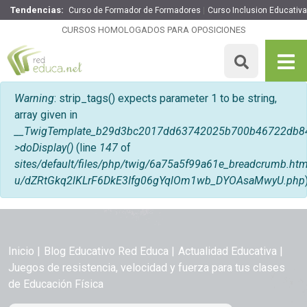
Tendencias:
Curso de Formador de Formadores
Curso Inclusion Educativa
CURSOS HOMOLOGADOS PARA OPOSICIONES
Mensaje de error
Warning
: strip_tags() expects parameter 1 to be string,
array given in
__TwigTemplate_b29d3bc2017dd63742025b700b46722db8
>doDisplay()
(line
147
of
sites/default/files/php/twig/6a75a5f99a61e_breadcrumb.
u/dZRtGkq2lKLrF6DkE3Ifg06gYqlOm1wb_DYOAsaMwyU.php
Inicio
Blog Educativo Red Educa
Actualidad Educativa
Juegos de resistencia, velocidad y fuerza para tus clases
de Educación Física