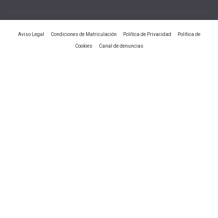
|
|
|
Aviso Legal
Condiciones de Matriculación
Política de Privacidad
Política de
|
Cookies
Canal de denuncias