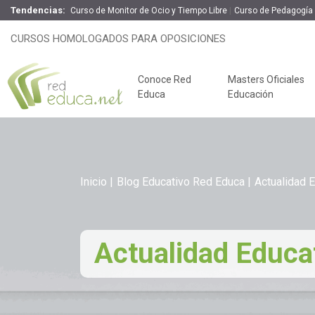
Tendencias:
Curso de Monitor de Ocio y Tiempo Libre
Curso de Pedagogía 
CURSOS HOMOLOGADOS PARA OPOSICIONES
Conoce Red
Masters Oficiales
Educa
Educación
Inicio
Blog Educativo Red Educa
Actualidad 
Actualidad Educa
Claves del éxito
Oposiciones de