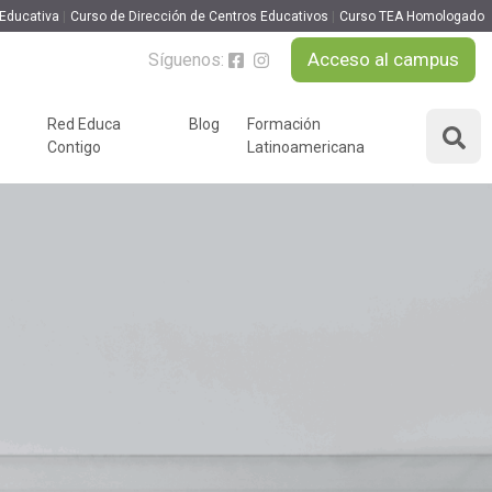
 Educativa
Curso de Dirección de Centros Educativos
Curso TEA Homologado
Acceso al campus
Síguenos:
Red Educa
Blog
Formación
Contigo
Latinoamericana
ÁREAS DE FORMACIÓN
y podcast
Desarrollo Personal y
nnovación
Liderazgo
Educación y Docencia
Educando
Formación Empresarial
Educativo
Idiomas
Nuevas Tecnologías y
Tics
n
Ocio y Tiempo Libre