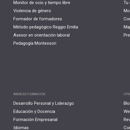
Monitor de ocio y tiempo libre
Tu 
Violencia de género
Mo
Formador de formadores
Co
Método pedagógico Reggio Emilia
Map
Asesor en orientación laboral
Pre
Pedagogía Montessori
ÁREAS DE FORMACIÓN
OTR
Desarrollo Personal y Liderazgo
Blo
Educación y Docencia
Web
Formación Empresarial
Rev
Idiomas
Con