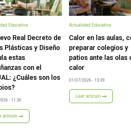
idad Educativa
Actualidad Educativa
uevo Real Decreto de
Calor en las aulas, 
s Plásticas y Diseño
preparar colegios y
ula estas
patios ante las olas 
ñanzas con el
calor
AL: ¿Cuáles son los
01/07/2026 - 13:39
bios?
Leer artículo
026 - 11:30
r artículo