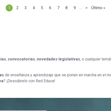
1
2
3
4
5
6
7
8
9
…
>
Último »
Página actual
Page
Page
Page
Page
Page
Page
Page
Page
Siguiente pág
Última 
cias
,
convocatorias
,
novedades
legislativas
, o cualquier temá
as
de enseñanza y aprendizaje que se ponen en marcha en el m
va
? ¡Descúbrelo con Red Educa!