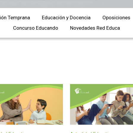
Universitaria
Ver Cursos
Masteres Educación
ión Temprana
Educación y Docencia
Oposiciones
Cursos Formación
Concurso Educando
Novedades Red Educa
Profesorado
Másteres Oficiales
Masters Profesional
Cursos para oposicio