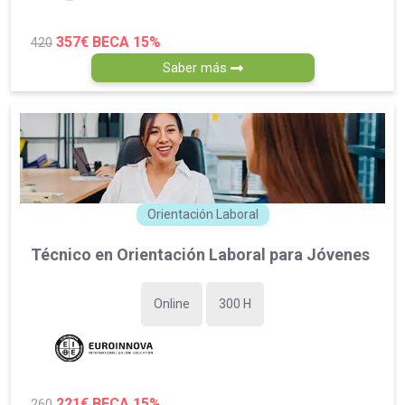
357€
BECA 15%
420
Saber más
Orientación Laboral
Técnico en Orientación Laboral para Jóvenes
Online
300 H
221€
BECA 15%
260