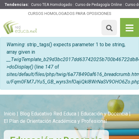
Tendencias:
Curso TEA Homologado
Curso de Pedagogía Online
Curso d
CURSOS HOMOLOGADOS PARA OPOSICIONES
Mensaje de error
Warning
: strip_tags() expects parameter 1 to be string,
array given in
__TwigTemplate_b29d3bc2017dd63742025b700b46722db8
>doDisplay()
(line
147
of
sites/default/files/php/twig/6a778490af616_breadcrumb.
u/Fqm0FM7JYu5_GB_wyrs3nfOajiQkI8WrNaSV9OHO6Zo.ph
Inicio
Blog Educativo Red Educa
Educación y Docencia
El Plan de Orientación Académica y Profesional