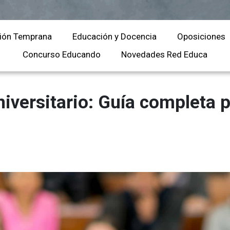
Universitaria
Ver Cursos
Masteres Educación
ión Temprana
Educación y Docencia
Oposiciones
Cursos Formación
Profesorado
Concurso Educando
Novedades Red Educa
Másteres Oficiales
Masters Profesional
iversitario: Guía completa p
Cursos para oposicio