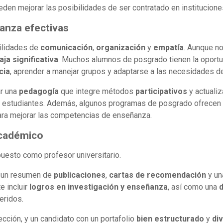
den mejorar las posibilidades de ser contratado en institucione
ñanza efectivas
bilidades de
comunicación
,
organización
y
empatía
. Aunque n
aja significativa
. Muchos alumnos de posgrado tienen la oport
cia
, aprender a manejar grupos y adaptarse a las necesidades de
ar una
pedagogía
que integre métodos
participativos
y actualiz
los estudiantes. Además, algunos programas de posgrado ofrecen
ara mejorar las competencias de enseñanza.
académico
puesto como profesor universitario.
, un resumen de
publicaciones
,
cartas de recomendación
y un
e incluir
logros en investigación y enseñanza
, así como una
d
eridos.
cción, y un candidato con un portafolio
bien estructurado
y
di