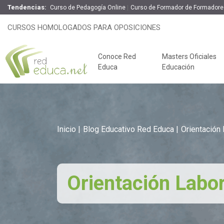
Tendencias:
Curso de Pedagogía Online
Curso de Formador de Formadore
CURSOS HOMOLOGADOS PARA OPOSICIONES
Conoce Red
Masters Oficiales
Educa
Educación
Inicio
Blog Educativo Red Educa
Orientación 
Orientación Labor
Claves del éxito
Oposiciones de