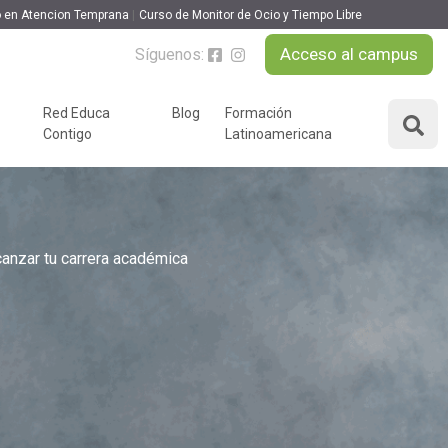
 en Atencion Temprana
Curso de Monitor de Ocio y Tiempo Libre
Acceso al campus
Síguenos:
Red Educa
Blog
Formación
Contigo
Latinoamericana
ÁREAS DE FORMACIÓN
y podcast
Desarrollo Personal y
nnovación
Liderazgo
canzar tu carrera académica
Educación y Docencia
Educando
Formación Empresarial
Educativo
Idiomas
Nuevas Tecnologías y
Tics
n
Ocio y Tiempo Libre