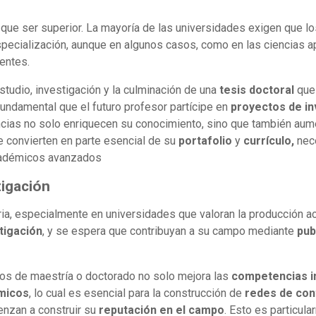
 que ser superior. La mayoría de las universidades exigen que l
ecialización, aunque en algunos casos, como en las ciencias ap
entes.
studio, investigación y la culminación de una
tesis doctoral
que 
fundamental que el futuro profesor partícipe en
proyectos de in
ncias no solo enriquecen su conocimiento, sino que también au
 convierten en parte esencial de su
portafolio
y
currículo,
nec
académicos avanzados
tigación
ria, especialmente en universidades que valoran la producción 
tigación
, y se espera que contribuyan a su campo mediante
pub
dios de maestría o doctorado no solo mejora las
competencias i
micos
, lo cual es esencial para la construcción de
redes de con
enzan a construir su
reputación en el campo
. Esto es particul