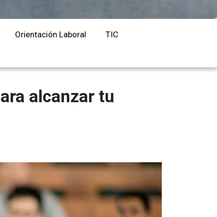
Orientación Laboral
Responsabilidad Social e
Orientación Laboral
TIC
Intervención
Salud y Actividad Física
es
ara alcanzar tu
nes