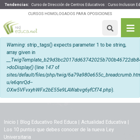
Tendencias:
Curso de Dirección de Centros Educativos
Curso Inclusion E
CURSOS HOMOLOGADOS PARA OPOSICIONES
Mensaje de error
Warning
: strip_tags() expects parameter 1 to be string,
array given in
__TwigTemplate_b29d3bc2017dd63742025b700b46722db8
>doDisplay()
(line
147
of
sites/default/files/php/twig/6a79a980e655c_breadcrumb
u/e6qnrQd--
OXw5VFvxyhWFx2bE55e9LAWabvg6yfCf74.php
).
Inicio
Blog Educativo Red Educa
Actualidad Educativa
Los 10 puntos que debes conocer de la nueva Ley
Universitaria