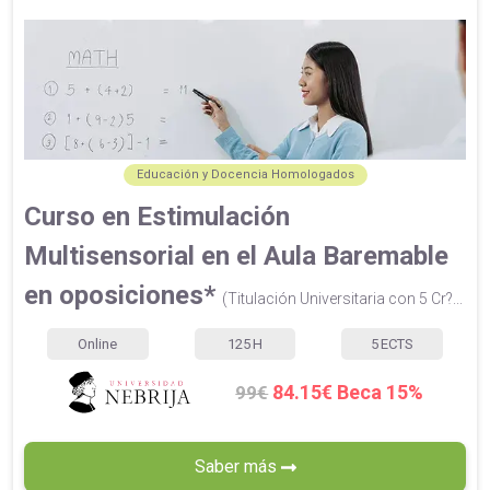
Educación y Docencia Homologados
Curso en Estimulación
Multisensorial en el Aula Baremable
en oposiciones*
(Titulación Universitaria con 5 Cr?...
Online
125
H
5
ECTS
84.15€ Beca 15%
99€
Saber más