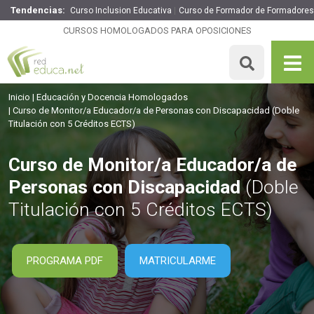
Tendencias:
Curso Inclusion Educativa
Curso de Formador de Formadores
Curso de Monitor/a Educador/a de Personas con
Discapacidad
CURSOS HOMOLOGADOS PARA OPOSICIONES
360€
306€
445 H
5 ECTS
MATRICULARME
Inicio
Educación y Docencia Homologados
Curso de Monitor/a Educador/a de Personas con Discapacidad
(Doble
Titulación con 5 Créditos ECTS)
Curso de Monitor/a Educador/a de
Personas con Discapacidad
(Doble
Titulación con 5 Créditos ECTS)
PROGRAMA PDF
MATRICULARME