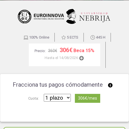
100% Online
5 ECTS
445 H
306€
Beca 15%
360€
Precio:
Hasta el 14/08/2026
Fracciona tus pagos cómodamente
306€/mes
Cuota: