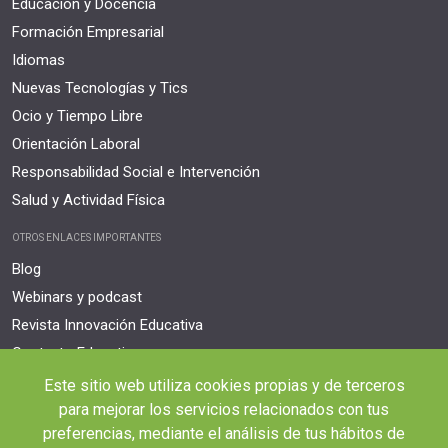
Educación y Docencia
Formación Empresarial
Idiomas
Nuevas Tecnologías y Tics
Ocio y Tiempo Libre
Orientación Laboral
Responsabilidad Social e Intervención
Salud y Actividad Física
OTROS ENLACES IMPORTANTES
Blog
Webinars y podcast
Revista Innovación Educativa
Contexto Educativo
Este sitio web utiliza cookies propias y de terceros
Desistir contrato aquí
para mejorar los servicios relacionados con tus
Tienes 14 días desde tu matriculación para cancelar sin coste y recibir el
reembolso completo.
preferencias, mediante el análisis de tus hábitos de