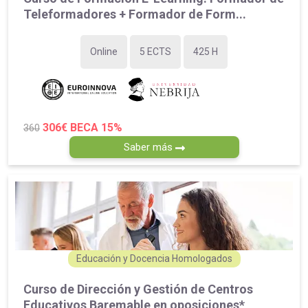
Teleformadores + Formador de Form...
Online
5 ECTS
425 H
306€
BECA 15%
360
Saber más
Educación y Docencia Homologados
Curso de Dirección y Gestión de Centros
Educativos Baremable en oposiciones*