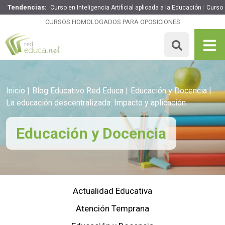
Tendencias:
Curso en Inteligencia Artificial aplicada a la Educación
Curso 
CURSOS HOMOLOGADOS PARA OPOSICIONES
Inicio
Blog Educativo Red Educa
Educación y Docencia
La educación descentralizada: Impacto y aplicación
Educación y Docencia
Actualidad Educativa
Atención Temprana