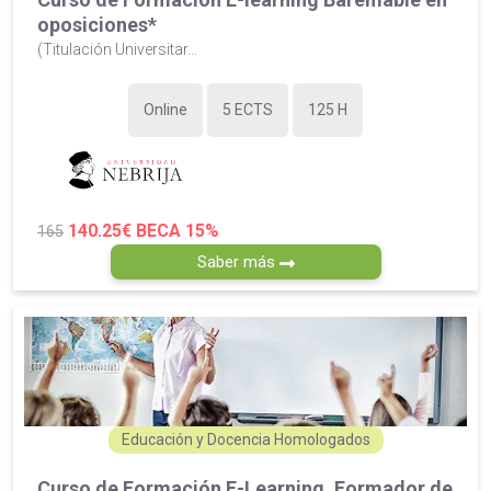
oposiciones*
(Titulación Universitar...
Online
5 ECTS
125 H
140.25€
BECA 15%
165
Saber más
Educación y Docencia Homologados
Curso de Formación E-Learning. Formador de