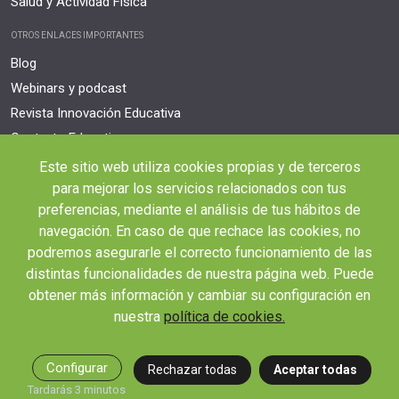
Salud y Actividad Física
OTROS ENLACES IMPORTANTES
Blog
Webinars y podcast
Revista Innovación Educativa
Contexto Educativo
Este sitio web utiliza cookies propias y de terceros
Desistir contrato aquí
para mejorar los servicios relacionados con tus
Tienes 14 días desde tu matriculación para cancelar sin coste y recibir el
reembolso completo.
preferencias, mediante el análisis de tus hábitos de
navegación. En caso de que rechace las cookies, no
podremos asegurarle el correcto funcionamiento de las
distintas funcionalidades de nuestra página web. Puede
obtener más información y cambiar su configuración en
nuestra
política de cookies.
© 2026 RED EDUCA
Configurar
Rechazar todas
Aceptar todas
Tardarás 3 minutos