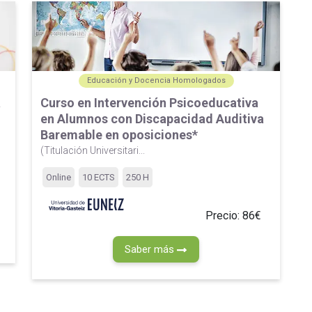
Educación y Docencia Homologados
a
Curso en Intervención Psicoeducativa
en Alumnos con Discapacidad Auditiva
Baremable en oposiciones*
(Titulación Universitari...
Online
10 ECTS
250 H
Precio: 86€
Saber más