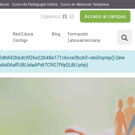
ativos
Curso de Pedagogía Online
Curso en Atencion Temprana
Acceso al campus
Síguenos:
Red Educa
Blog
Formación
Contigo
Latinoamericana
ÁREAS DE FORMACIÓN
y podcast
db842bbdc9f26e22b48a171c6cce3bcb0->doDisplay()
(line
Desarrollo Personal y
UeAd06afPJBLIsIaAPdt7C9G7fYqQLBU.php
).
nnovación
Liderazgo
Educación y Docencia
Educando
Formación Empresarial
Educativo
Idiomas
Nuevas Tecnologías y
Tics
n
Ocio y Tiempo Libre