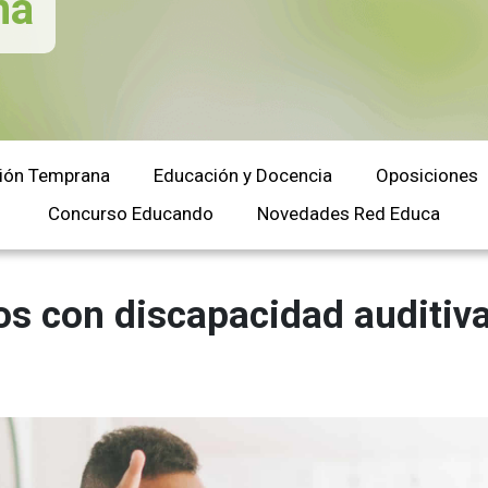
na
Universitaria
Ver Cursos
Masteres Educación
Cursos Formación
Profesorado
Másteres Oficiales
ión Temprana
Educación y Docencia
Oposiciones
Masters Profesional
Concurso Educando
Novedades Red Educa
Cursos para oposicio
os con discapacidad auditiv