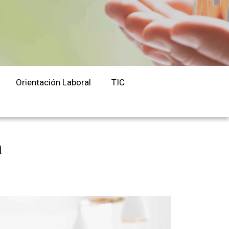
Orientación Laboral
Responsabilidad Social e
Intervención
Salud y Actividad Física
Orientación Laboral
TIC
es
nes
a