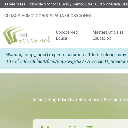
Tendencias:
Curso de Monitor de Ocio y Tiempo Libre
Curso Inclusion Edu
CURSOS HOMOLOGADOS PARA OPOSICIONES
Conoce Red
Masters Oficiales
Educa
Educación
Mensaje de error
Warning
: strip_tags() expects parameter 1 to be string, array
147
of
sites/default/files/php/twig/6a77767ccacd1_bre
Inicio
Blog Educativo Red Educa
Atención T
Claves del éxito
Oposiciones de