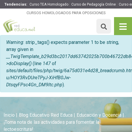
Tendencias:
Curso TEA Homologado
Curso de Pedagogía Online
Curso e
CURSOS HOMOLOGADOS PARA OPOSICIONES
Mensaje de error
Warning
: strip_tags() expects parameter 1 to be string,
array given in
__TwigTemplate_b29d3bc2017dd63742025b700b46722db8
>doDisplay()
(line
147
of
sites/default/files/php/twig/6a75d031e4d28_breadcrumb
u/HOY3RvDUreTPyJ-XiHfB0Jw-
DtsqyFPsc4Gn_DM9ltc.php
).
Inicio
Blog Educativo Red Educa
Educación y Docencia
¡Toma nota de las actividades para fomentar la
lectoescritura!