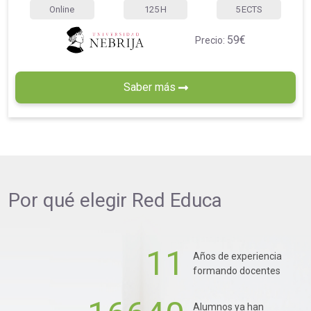
Online
125
H
5
ECTS
59€
Precio:
Saber más
Por qué elegir
Red Educa
11
Años de experiencia
formando docentes
Alumnos ya han