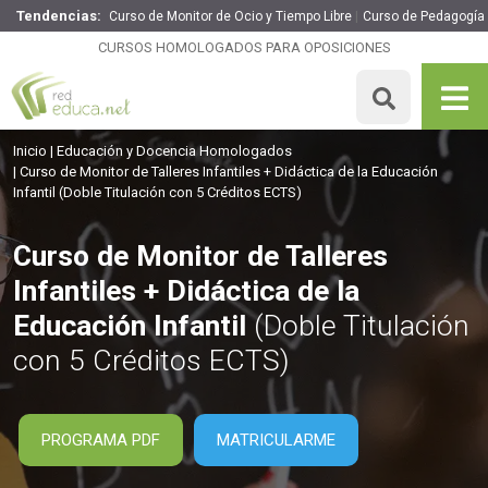
Tendencias:
Curso de Monitor de Ocio y Tiempo Libre
Curso de Pedagogía 
Curso de Monitor de Talleres Infantiles + Didáctica de la
Educación Infantil
CURSOS HOMOLOGADOS PARA OPOSICIONES
260€
221€
305 H
5 ECTS
MATRICULARME
Inicio
Educación y Docencia Homologados
Curso de Monitor de Talleres Infantiles + Didáctica de la Educación
Infantil
(Doble Titulación con 5 Créditos ECTS)
Curso de Monitor de Talleres
Infantiles + Didáctica de la
Educación Infantil
(Doble Titulación
con 5 Créditos ECTS)
PROGRAMA PDF
MATRICULARME