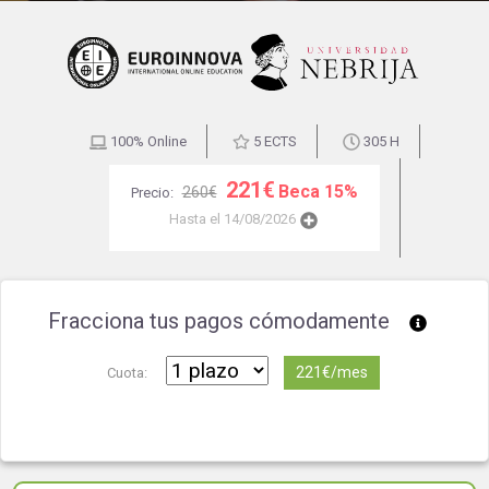
100% Online
5 ECTS
305 H
221€
Beca 15%
260€
Precio:
Hasta el 14/08/2026
Fracciona tus pagos cómodamente
221€/mes
Cuota: