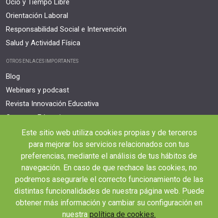
Ocio y Tiempo Libre
Orientación Laboral
Responsabilidad Social e Intervención
Salud y Actividad Física
OTROS ENLACES IMPORTANTES
Blog
Webinars y podcast
Revista Innovación Educativa
Contexto Educativo
Este sitio web utiliza cookies propias y de terceros
Desistir contrato aquí
para mejorar los servicios relacionados con tus
Tienes 14 días desde tu matriculación para cancelar sin coste y recibir el
reembolso completo.
preferencias, mediante el análisis de tus hábitos de
navegación. En caso de que rechace las cookies, no
podremos asegurarle el correcto funcionamiento de las
distintas funcionalidades de nuestra página web. Puede
obtener más información y cambiar su configuración en
nuestra
política de cookies.