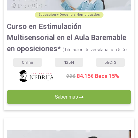
Educación y Docencia Homologados
Curso en Estimulación
Multisensorial en el Aula Baremable
en oposiciones*
(Titulación Universitaria con 5 Cr?...
Online
125
H
5
ECTS
84.15€ Beca 15%
99€
Saber más