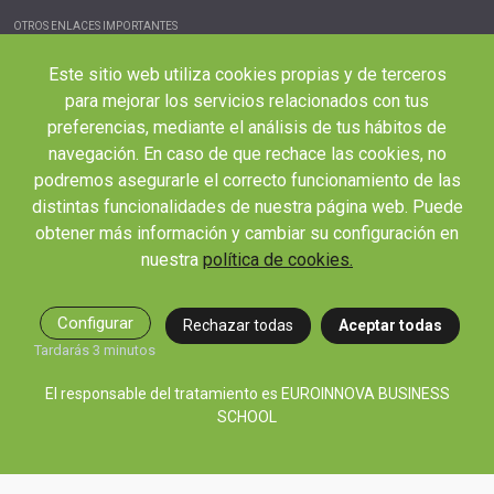
OTROS ENLACES IMPORTANTES
Blog
Este sitio web utiliza cookies propias y de terceros
Webinars y podcast
para mejorar los servicios relacionados con tus
Revista Innovación Educativa
preferencias, mediante el análisis de tus hábitos de
navegación. En caso de que rechace las cookies, no
Contexto Educativo
podremos asegurarle el correcto funcionamiento de las
Desistir contrato aquí
distintas funcionalidades de nuestra página web. Puede
Tienes 14 días desde tu matriculación para cancelar sin coste y recibir el
obtener más información y cambiar su configuración en
reembolso completo.
nuestra
política de cookies.
Configurar
Rechazar todas
Aceptar todas
Tardarás 3 minutos
El responsable del tratamiento es EUROINNOVA BUSINESS
SCHOOL
© 2026 RED EDUCA