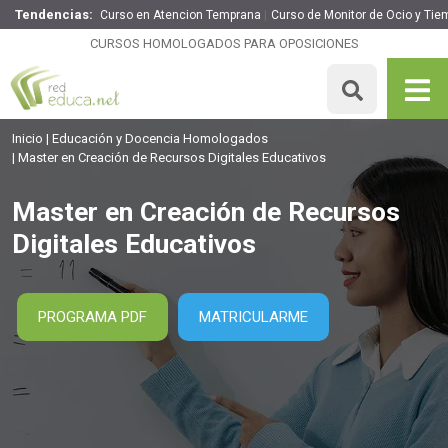
Tendencias:
Curso en Atencion Temprana
Curso de Monitor de Ocio y Tie
Master en Creación de Recursos Digitales Educativos
CURSOS HOMOLOGADOS PARA OPOSICIONES
1895€
1516€
1500 H
MATRICULARME
Inicio
Educación y Docencia Homologados
Master en Creación de Recursos Digitales Educativos
Master en Creación de Recursos
Digitales Educativos
PROGRAMA PDF
MATRICULARME