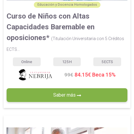
Educación y Docencia Homologados
Curso de Niños con Altas
Capacidades Baremable en
oposiciones*
(Titulación Universitaria con 5 Créditos
ECTS...
Online
125
H
5
ECTS
84.15€ Beca 15%
99€
Saber más