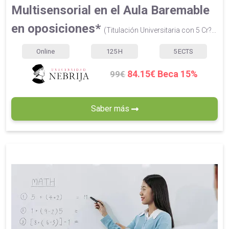
Multisensorial en el Aula Baremable
en oposiciones*
(Titulación Universitaria con 5 Cr?...
Online
125
H
5
ECTS
84.15€ Beca 15%
99€
Saber más