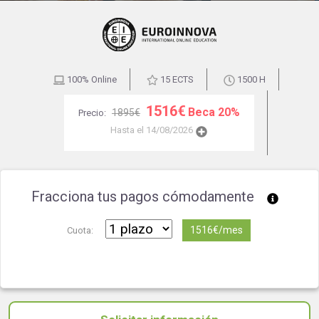
100% Online
15 ECTS
1500 H
1516€
Beca 20%
1895€
Precio:
Hasta el 14/08/2026
Fracciona tus pagos cómodamente
1516€/mes
Cuota: