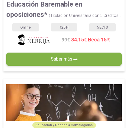
Educación Baremable en
oposiciones*
(Titulación Universitaria con 5 Créditos...
Online
125
H
5
ECTS
84.15€ Beca 15%
99€
Saber más
Educación y Docencia Homologados