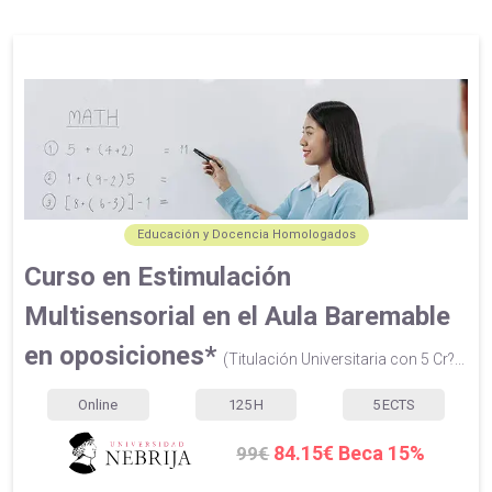
Educación y Docencia Homologados
Curso en Estimulación
Multisensorial en el Aula Baremable
en oposiciones*
(Titulación Universitaria con 5 Cr?...
Online
125
H
5
ECTS
84.15€ Beca 15%
99€