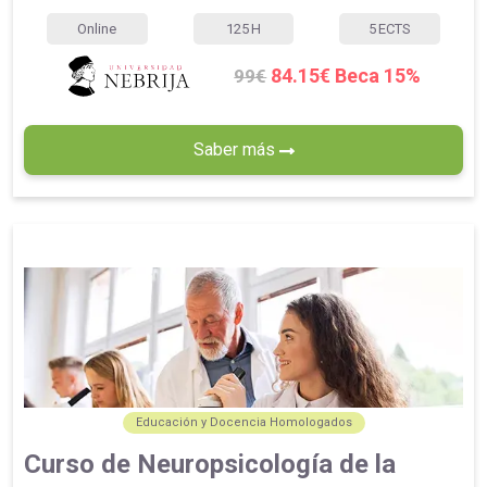
Online
125
H
5
ECTS
84.15€ Beca 15%
99€
Saber más
Educación y Docencia Homologados
Curso de Neuropsicología de la