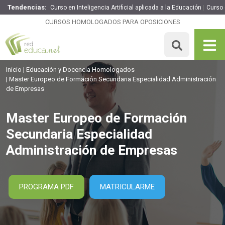
Tendencias:
Curso en Inteligencia Artificial aplicada a la Educación
Curso 
Master Europeo de Formación Secundaria Especialidad
Administración de Empresas
CURSOS HOMOLOGADOS PARA OPOSICIONES
1895€
1516€
1500 H
15 ECTS
MATRICULARME
Inicio
Educación y Docencia Homologados
Master Europeo de Formación Secundaria Especialidad Administración
de Empresas
Master Europeo de Formación
Secundaria Especialidad
Administración de Empresas
PROGRAMA PDF
MATRICULARME