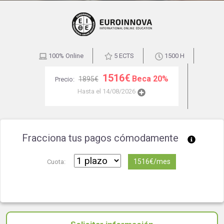
100% Online
5 ECTS
1500 H
1516€
Beca 20%
1895€
Precio:
Hasta el 14/08/2026
Fracciona tus pagos cómodamente
1516€/mes
Cuota: