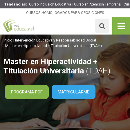
Tendencias:
Curso Inclusion Educativa
Curso en Atencion Temprana
Cur
Master en Hiperactividad + Titulación Universitaria
CURSOS HOMOLOGADOS PARA OPOSICIONES
1895€
1516€
1500 H
5 ECTS
MATRICULARME
Inicio
Intervención Educativa y Responsabilidad Social
Master en Hiperactividad + Titulación Universitaria
(TDAH)
Master en Hiperactividad +
Titulación Universitaria
(TDAH)
PROGRAMA PDF
MATRICULARME