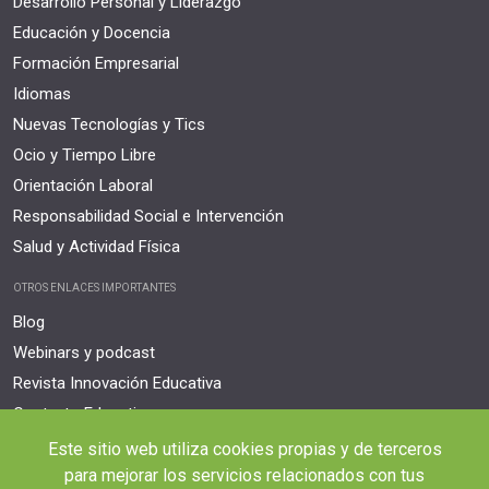
Desarrollo Personal y Liderazgo
Educación y Docencia
Formación Empresarial
Idiomas
Nuevas Tecnologías y Tics
Ocio y Tiempo Libre
Orientación Laboral
Responsabilidad Social e Intervención
Salud y Actividad Física
OTROS ENLACES IMPORTANTES
Blog
Webinars y podcast
Revista Innovación Educativa
Contexto Educativo
Este sitio web utiliza cookies propias y de terceros
Desistir contrato aquí
para mejorar los servicios relacionados con tus
Tienes 14 días desde tu matriculación para cancelar sin coste y recibir el