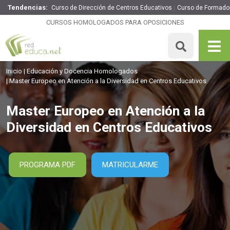
Tendencias:
Curso de Dirección de Centros Educativos
Curso de Formado
Master Europeo en Atención a la Diversidad en Centros
Educativos
CURSOS HOMOLOGADOS PARA OPOSICIONES
1895€
1516€
1500 H
15 ECTS
MATRICULARME
Inicio
Educación y Docencia Homologados
Master Europeo en Atención a la Diversidad en Centros Educativos
Master Europeo en Atención a la
Diversidad en Centros Educativos
PROGRAMA PDF
MATRICULARME