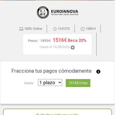
100% Online
15 ECTS
1500 H
1516€
Beca 20%
1895€
Precio:
Hasta el 14/08/2026
Fracciona tus pagos cómodamente
1516€/mes
Cuota: