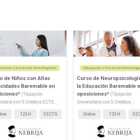
ucación y Docencia Homologados
Educación y Docencia Homologa
o de Niños con Altas
Curso de Neuropsicologí
cidades Baremable en
la Educación Baremable 
iciones*
oposiciones*
(Titulación
(Titulación
sitaria con 5 Créditos ECTS...
Universitaria con 5 Créditos...
line
125
H
5
ECTS
Online
125
H
5
E