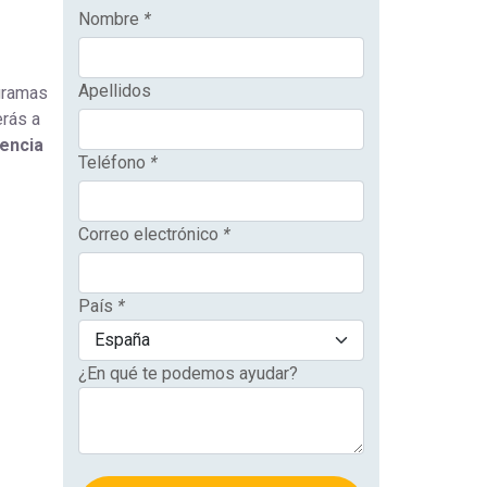
Nombre
*
Apellidos
gramas
erás a
lencia
Teléfono
*
Correo electrónico
*
País
*
¿En qué te podemos ayudar?