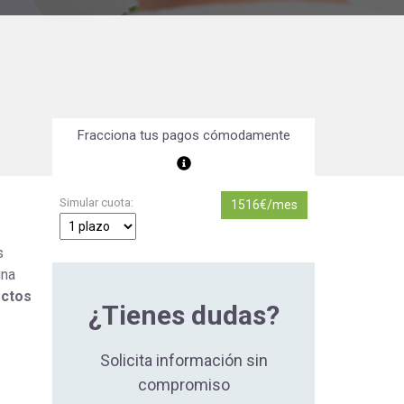
Orientación Laboral
Responsabilidad Social e
Intervención
Salud y Actividad Física
Fracciona tus pagos cómodamente
es
nes
Simular cuota:
1516€/mes
s
una
ectos
¿Tienes dudas?
Solicita información sin
compromiso