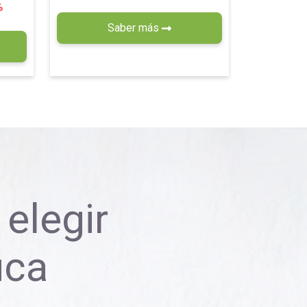
%
Saber más
elegir
uca