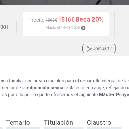
Universitaria
Ver Cursos
Masteres Educación
Beca 20%
1516€
Precio:
1895€
Cursos Formación
00 H
Hasta el 14/08/2026
Profesorado
Másteres Oficiales
Compartir
Masters Profesional
Cursos para oposicio
ción familiar son áreas cruciales para el desarrollo integral de la
l sector de la
educación sexual
está en pleno auge, reflejando 
 es por ello por lo que te ofrecemos el siguiente
Máster Proy
Temario
Titulación
Claustro