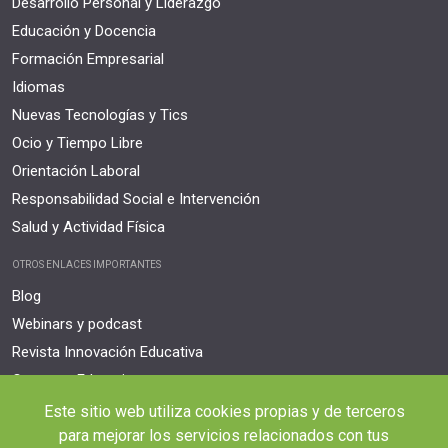
Desarrollo Personal y Liderazgo
Educación y Docencia
Formación Empresarial
Idiomas
Nuevas Tecnologías y Tics
Ocio y Tiempo Libre
Orientación Laboral
Responsabilidad Social e Intervención
Salud y Actividad Física
OTROS ENLACES IMPORTANTES
Blog
Webinars y podcast
Revista Innovación Educativa
Contexto Educativo
Este sitio web utiliza cookies propias y de terceros
Desistir contrato aquí
para mejorar los servicios relacionados con tus
Tienes 14 días desde tu matriculación para cancelar sin coste y recibir el