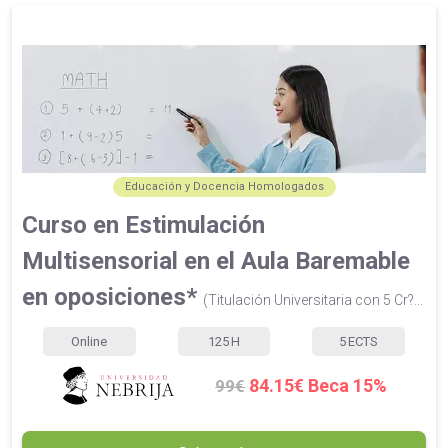
Educación y Docencia Homologados
Curso en Estimulación
Multisensorial en el Aula Baremable
en oposiciones*
(Titulación Universitaria con 5 Cr?...
Online
125
H
5
ECTS
84.15€ Beca 15%
99€