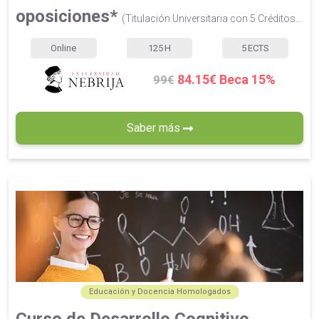
oposiciones*
(Titulación Universitaria con 5 Créditos...
Online
125
H
5
ECTS
84.15€ Beca 15%
99€
Saber más
Educación y Docencia Homologados