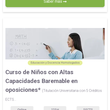
Saber más
Educación y Docencia Homologados
Curso de Niños con Altas
Capacidades Baremable en
oposiciones*
(Titulación Universitaria con 5 Créditos
ECTS...
Online
125
H
5
ECTS