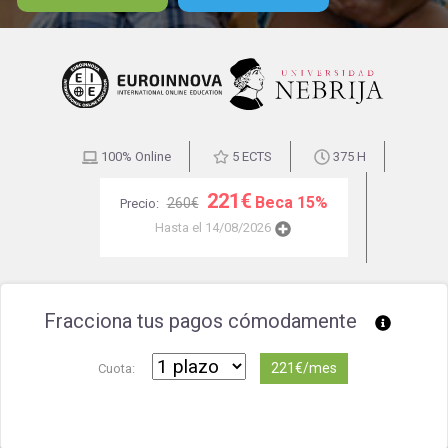
100% Online
5 ECTS
375 H
221€
Beca 15%
260€
Precio:
Hasta el 14/08/2026
Fracciona tus pagos cómodamente
221€/mes
Cuota: