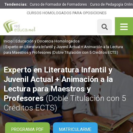
Tendencias:
Curso de Formador de Formadores
Curso de Pedagogía Onlin
Experto en Literatura Infantil y Juvenil Actual + Animación
a la Lectura para Maestros y Profesores
CURSOS HOMOLOGADOS PARA OPOSICIONES
260€
221€
375 H
5 ECTS
MATRICULARME
Inicio
Educación y Docencia Homologados
Experto en Literatura Infantil y Juvenil Actual + Animación a la Lectura
para Maestros y Profesores
(Doble Titulación con 5 Créditos ECTS)
Experto en Literatura Infantil y
Juvenil Actual + Animación a la
Lectura para Maestros y
Profesores
(Doble Titulación con 5
Créditos ECTS)
PROGRAMA PDF
MATRICULARME