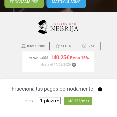
PROGRAMA PDF
MATRICULARME
100% Online
5 ECTS
125 H
140.25€
Beca 15%
165€
Precio:
Hasta el 14/08/2026
Fracciona tus pagos cómodamente
140.25€/mes
Cuota: