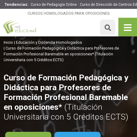
Tendencias:
Curso de Pedagogía Online
Curso de Dirección de Centros E
Curso de Formación Pedagógica y Didáctica para
Profesores de Formación Profesional Baremable en
CURSOS HOMOLOGADOS PARA OPOSICIONES
oposiciones*
165€
140.25€
125 H
5 ECTS
MATRICULARME
Inicio
Educación y Docencia Homologados
Curso de Formación Pedagógica y Didáctica para Profesores de
Formación Profesional Baremable en oposiciones*
(Titulación
Universitaria con 5 Créditos ECTS)
Curso de Formación Pedagógica y
Didáctica para Profesores de
Formación Profesional Baremable
en oposiciones*
(Titulación
Universitaria con 5 Créditos ECTS)