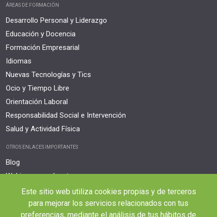
ÁREAS DE FORMACIÓN
Desarrollo Personal y Liderazgo
Educación y Docencia
Formación Empresarial
Idiomas
Nuevas Tecnologías y Tics
Ocio y Tiempo Libre
Orientación Laboral
Responsabilidad Social e Intervención
Salud y Actividad Física
OTROS ENLACES IMPORTANTES
Blog
Webinars y podcast
Revista Innovación Educativa
Este sitio web utiliza cookies propias y de terceros
Contexto Educativo
para mejorar los servicios relacionados con tus
preferencias, mediante el análisis de tus hábitos de