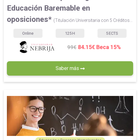
Educación Baremable en
oposiciones*
(Titulación Universitaria con 5 Créditos...
Online
125
H
5
ECTS
84.15€ Beca 15%
99€
Saber más