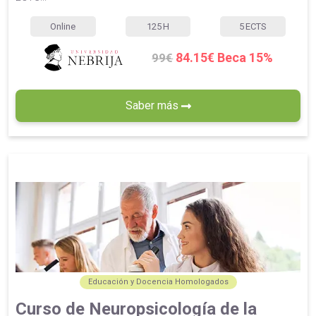
Online
125
H
5
ECTS
84.15€ Beca 15%
99€
Saber más
Educación y Docencia Homologados
Curso de Neuropsicología de la