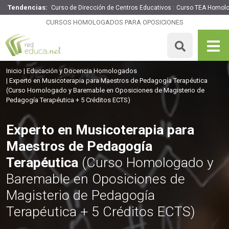
Tendencias:
Curso de Dirección de Centros Educativos
Curso TEA Homol
Experto en Musicoterapia para Maestros de Pedagogía
Terapéutica
CURSOS HOMOLOGADOS PARA OPOSICIONES
199€
169.15€
225 H
5 ECTS
MATRICULARME
Inicio
Educación y Docencia Homologados
Experto en Musicoterapia para Maestros de Pedagogía Terapéutica
(Curso Homologado y Baremable en Oposiciones de Magisterio de
Pedagogía Terapéutica + 5 Créditos ECTS)
Experto en Musicoterapia para
Maestros de Pedagogía
Terapéutica
(Curso Homologado y
Baremable en Oposiciones de
Magisterio de Pedagogía
Terapéutica + 5 Créditos ECTS)