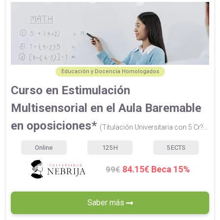
Educación y Docencia Homologados
Curso en Estimulación
Multisensorial en el Aula Baremable
en oposiciones*
(Titulación Universitaria con 5 Cr?...
Online
125
H
5
ECTS
84.15€ Beca 15%
99€
Saber más