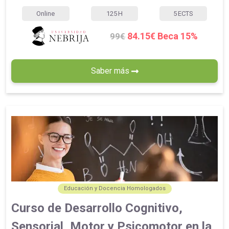
Online
125
H
5
ECTS
84.15€ Beca 15%
99€
Saber más
Educación y Docencia Homologados
Curso de Desarrollo Cognitivo,
Sensorial, Motor y Psicomotor en la