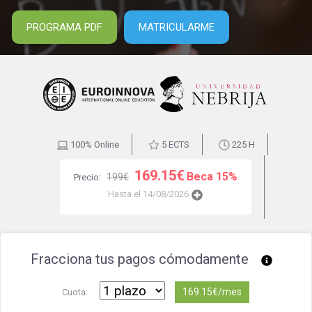
PROGRAMA PDF
MATRICULARME
100% Online
5 ECTS
225 H
169.15€
Beca 15%
199€
Precio:
Hasta el 14/08/2026
Fracciona tus pagos cómodamente
169.15€/mes
Cuota: