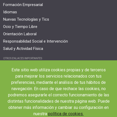
Formación Empresarial
Idiomas
Nuevas Tecnologías y Tics
Ocio y Tiempo Libre
Orientación Laboral
Responsabilidad Social e Intervención
Salud y Actividad Física
OTROS ENLACES IMPORTANTES
Blog
Este sitio web utiliza cookies propias y de terceros
Webinars y podcast
para mejorar los servicios relacionados con tus
Revista Innovación Educativa
preferencias, mediante el análisis de tus hábitos de
Contexto Educativo
navegación. En caso de que rechace las cookies, no
podremos asegurarle el correcto funcionamiento de las
Desistir contrato aquí
distintas funcionalidades de nuestra página web. Puede
Tienes 14 días desde tu matriculación para cancelar sin coste y recibir el
obtener más información y cambiar su configuración en
reembolso completo.
nuestra
política de cookies.