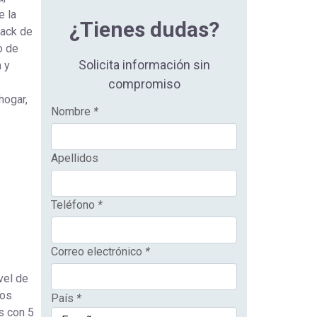
e la
¿Tienes dudas?
pack de
o de
Solicita información sin
 y
compromiso
hogar,
Nombre
*
Apellidos
Teléfono
*
Correo electrónico
*
vel de
sos
País
*
s con 5