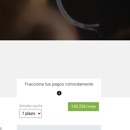
Orientación Laboral
Responsabilidad Social e
Intervención
Salud y Actividad Física
es
nes
Fracciona tus pagos cómodamente
Simular cuota:
140.25€/mes
d,