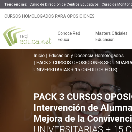
Tendencias:
Curso de Dirección de Centros Educativos
Curso de Monitor d
PACK 3 CURSOS OPOSICIONES SEC
CURSOS HOMOLOGADOS PARA OPOSICIONES
Ciberacoso Escolar + Mejora de la
Online
375 H
Conoce Red
Masters Oficiales
Educa
Educación
Inicio
Educación y Docencia Homologados
PACK 3 CURSOS OPOSICIONES SECUNDARIA - In
UNIVERSITARIAS + 15 CRÉDITOS ECTS)
PACK 3 CURSOS OPOSI
Intervención de Alumn
Claves del éxito
Mejora de la Convivenc
Oposiciones de
UNIVERSITARIAS + 15 