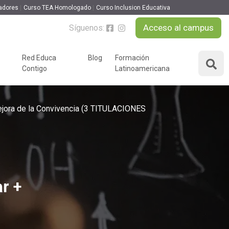
adores
Curso TEA Homologado
Curso Inclusion Educativa
+
Acceso al campus
Síguenos:
MATRICULARME
Red Educa
Blog
Formación
Contigo
Latinoamericana
ÁREAS DE FORMACIÓN
y podcast
ora de la Convivencia
(3 TITULACIONES
Desarrollo Personal y
nnovación
Liderazgo
Educación y Docencia
Educando
Formación Empresarial
Educativo
Idiomas
r +
Nuevas Tecnologías y
Tics
n
Ocio y Tiempo Libre