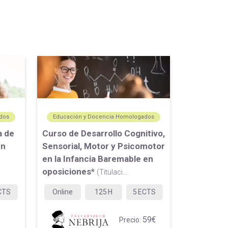
dos
Educación y Docencia Homologados
a de
Curso de Desarrollo Cognitivo,
en
Sensorial, Motor y Psicomotor
en la Infancia Baremable en
oposiciones*
(Titulaci...
CTS
Online
125
H
5
ECTS
59€
Precio: