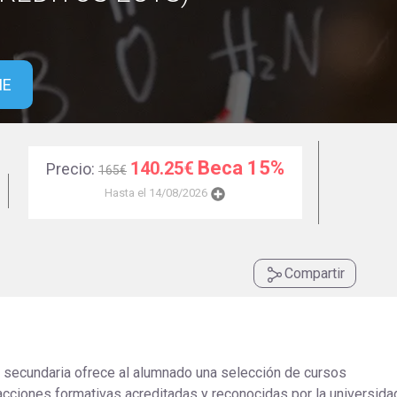
Universitaria
Ver Cursos
Masteres Educación
Cursos Formación
ME
Profesorado
Másteres Oficiales
Masters Profesional
Beca 15%
140.25€
Precio:
165€
Cursos para oposicio
Hasta el 14/08/2026
Compartir
secundaria ofrece al alumnado una selección de cursos
acciones formativas acreditadas y reconocidas por la universida