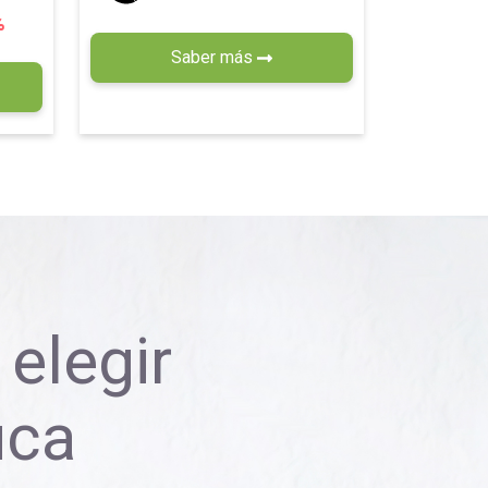
%
Saber más
elegir
uca