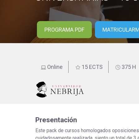
educación
PROGRAMA PDF
MATRICULAR
Online
15 ECTS
375 H
Presentación
Este pack de cursos homologados oposiciones 
cuidadosamente realizada, siento un total de 3 