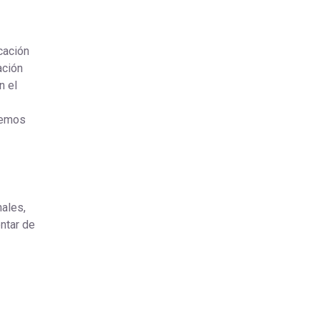
cación
ación
n el
nemos
nales,
ntar de