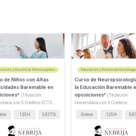
ucación y Docencia Homologados
Educación y Docencia Homologa
o de Niños con Altas
Curso de Neuropsicologí
cidades Baremable en
la Educación Baremable 
iciones*
oposiciones*
(Titulación
(Titulación
sitaria con 5 Créditos ECTS...
Universitaria con 5 Créditos...
line
125
H
5
ECTS
Online
125
H
5
E