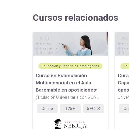
Cursos relacionados
Educación y Docencia Homologados
Ed
Curso en Estimulación
Curs
Multisensorial en el Aula
Capa
Baremable en oposiciones*
opos
(Titulación Universitaria con 5 Cr?...
Univer
Online
125
H
5
ECTS
On