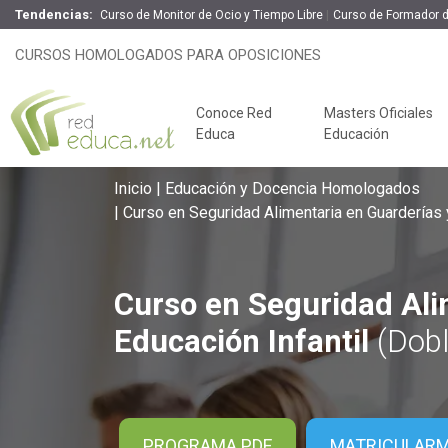
Tendencias:
Curso de Monitor de Ocio y Tiempo Libre
Curso de Formador 
Curso en Seguridad Alimentaria en
CURSOS HOMOLOGADOS PARA OPOSICIONES
Online
Conoce Red
Masters Oficiales
Educa
Educación
Inicio
Educación y Docencia Homologados
Curso en Seguridad Alimentaria en Guarderías 
Curso en Seguridad Ali
Educación Infantil
(Dobl
Claves del éxito
Oposiciones de
PROGRAMA PDF
MATRICULAR