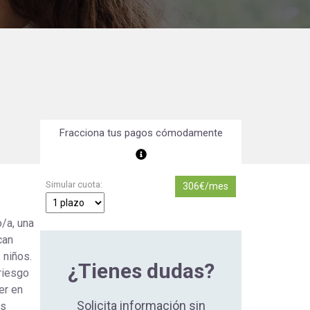
Orientación Laboral
Responsabilidad Social e
Intervención
Salud y Actividad Física
es
Fracciona tus pagos cómodamente
nes
Simular cuota:
306€/mes
o/a, una
can
 niños.
¿Tienes dudas?
 riesgo
er en
Solicita información sin
os