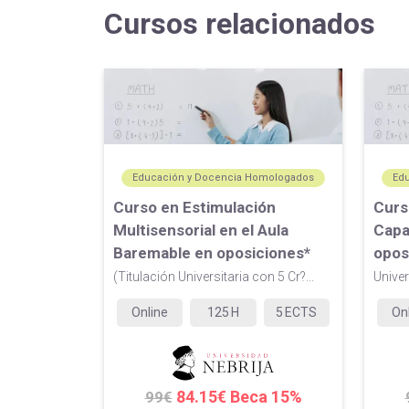
Cursos relacionados
Educación y Docencia Homologados
Ed
Curso en Estimulación
Curs
Multisensorial en el Aula
Capa
Baremable en oposiciones*
opos
(Titulación Universitaria con 5 Cr?...
Univer
Online
125
H
5
ECTS
On
84.15€ Beca 15%
99€