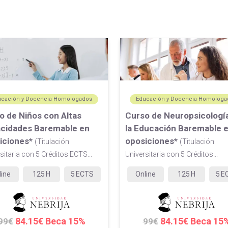
ucación y Docencia Homologados
Educación y Docencia Homologa
o de Niños con Altas
Curso de Neuropsicologí
cidades Baremable en
la Educación Baremable 
iciones*
oposiciones*
(Titulación
(Titulación
sitaria con 5 Créditos ECTS...
Universitaria con 5 Créditos...
line
125
H
5
ECTS
Online
125
H
5
E
84.15€ Beca 15%
84.15€ Beca 15
99€
99€