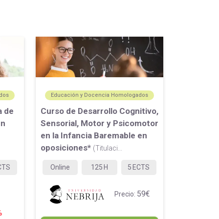
dos
Educación y Docencia Homologados
a de
Curso de Desarrollo Cognitivo,
en
Sensorial, Motor y Psicomotor
en la Infancia Baremable en
oposiciones*
(Titulaci...
CTS
Online
125
H
5
ECTS
59€
Precio:
%