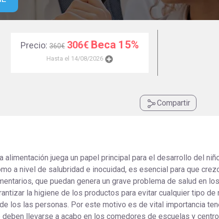
Universitaria
Ver Cursos
Masteres Educación
Cursos Formación
Beca 15%
306€
Precio:
360€
Profesorado
Hasta el 14/08/2026
Másteres Oficiales
Masters Profesional
Cursos para oposicio
Compartir
la alimentación juega un papel principal para el desarrollo del niñ
 como a nivel de salubridad e inocuidad, es esencial para que crez
mentarios, que puedan genera un grave problema de salud en los
rantizar la higiene de los productos para evitar cualquier tipo de
 de los las personas. Por este motivo es de vital importancia ten
ue deben llevarse a acabo en los comedores de escuelas y centr