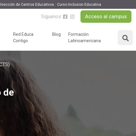
Dirección de Centros Educativos
Curso Inclusion Educativa
Acceso al campus
Síguenos:
MATRICULARME
Red Educa
Blog
Formación
Contigo
Latinoamericana
ÁREAS DE FORMACIÓN
y podcast
ECTS)
Desarrollo Personal y
nnovación
Liderazgo
Educación y Docencia
Educando
o de
Formación Empresarial
Educativo
Idiomas
Nuevas Tecnologías y
Tics
n
Ocio y Tiempo Libre