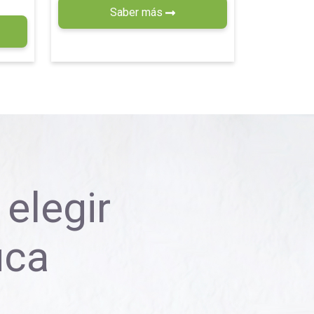
Saber más
elegir
uca