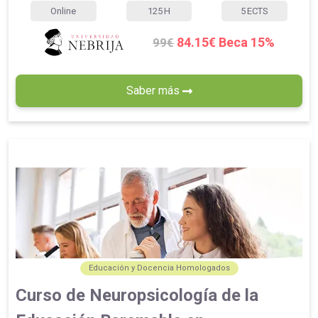
Online
125
H
5
ECTS
84.15€ Beca 15%
99€
Saber más
Educación y Docencia Homologados
Curso de Neuropsicología de la