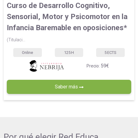
Curso de Desarrollo Cognitivo,
Sensorial, Motor y Psicomotor en la
Infancia Baremable en oposiciones*
(Titulaci...
Online
125
H
5
ECTS
59€
Precio:
Saber más
Por qué elegir
Red Educa