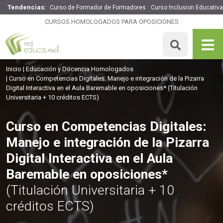
Tendencias:
Curso de Formador de Formadores
Curso Inclusion Educativa
Curso en Competencias Digitales: Manejo e integración de
la Pizarra Digital Interactiva en el Aula Baremable en
CURSOS HOMOLOGADOS PARA OPOSICIONES
oposiciones*
250 H
10 ECTS
Precio: 86 €
Inicio
Educación y Docencia Homologados
MATRICULARME
Curso en Competencias Digitales: Manejo e integración de la Pizarra
Digital Interactiva en el Aula Baremable en oposiciones*
(Titulación
Universitaria + 10 créditos ECTS)
Curso en Competencias Digitales:
Manejo e integración de la Pizarra
Digital Interactiva en el Aula
Baremable en oposiciones*
(Titulación Universitaria + 10
créditos ECTS)