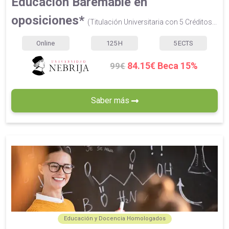
Educación Baremable en
oposiciones*
(Titulación Universitaria con 5 Créditos...
Online
125
H
5
ECTS
84.15€ Beca 15%
99€
Saber más
Educación y Docencia Homologados