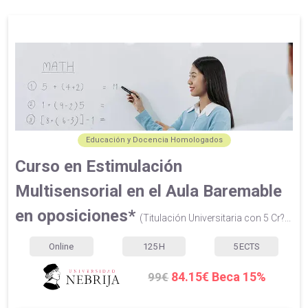
Educación y Docencia Homologados
Curso en Estimulación
Multisensorial en el Aula Baremable
en oposiciones*
(Titulación Universitaria con 5 Cr?...
Online
125
H
5
ECTS
84.15€ Beca 15%
99€