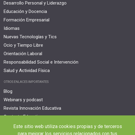
Desarrollo Personal y Liderazgo
Educación y Docencia
Formación Empresarial
Idiomas
Nuevas Tecnologías y Tics
Ocio y Tiempo Libre
Orientación Laboral
Responsabilidad Social e Intervención
Salud y Actividad Física
OTROS ENLACES IMPORTANTES
Blog
Webinars y podcast
Revista Innovación Educativa
Contexto Educativo
Este sitio web utiliza cookies propias y de terceros
Desistir contrato aquí
para mejorar los servicios relacionados con tus
Tienes 14 días desde tu matriculación para cancelar sin coste y recibir el