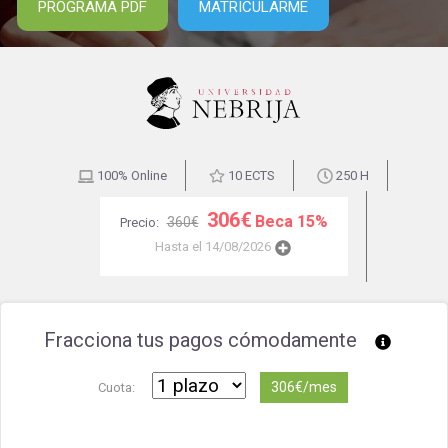
PROGRAMA PDF
MATRICULARME
100% Online
10 ECTS
250 H
306€
Beca 15%
360€
Precio:
Hasta el 14/08/2026
Fracciona tus pagos cómodamente
306€/mes
Cuota: