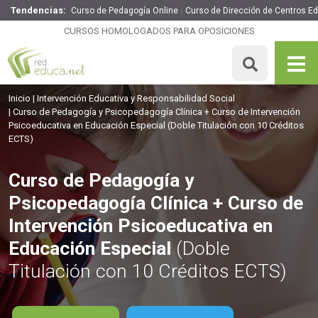
Tendencias:
Curso de Pedagogía Online
Curso de Dirección de Centros E
Curso de Pedagogía y Psicopedagogía Clínica + Curso de
Intervención Psicoeducativa en Educación Especial
CURSOS HOMOLOGADOS PARA OPOSICIONES
360€
306€
250 H
10 ECTS
MATRICULARME
Inicio
Intervención Educativa y Responsabilidad Social
Curso de Pedagogía y Psicopedagogía Clínica + Curso de Intervención
Psicoeducativa en Educación Especial
(Doble Titulación con 10 Créditos
ECTS)
Curso de Pedagogía y
Psicopedagogía Clínica + Curso de
Intervención Psicoeducativa en
Educación Especial
(Doble
Titulación con 10 Créditos ECTS)