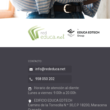
CONTACTO:
info@rededuca.net
958 050 202
Horario de atención al cliente:
Lunes a viernes: 9.00h a 20.00h
EDIFICIO EDUCA EDTECH
Camino de la Torrecilla N.º 30,C.P 18200, Maracena
Granada