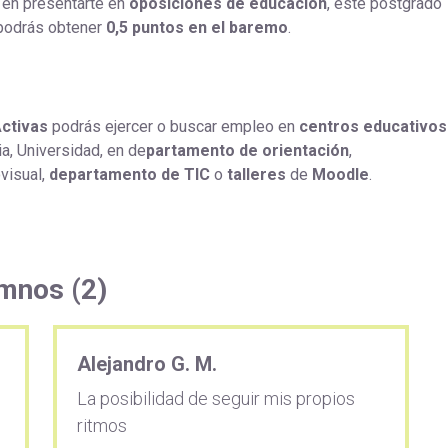
 en presentarte en
oposiciones de educación
, este postgrado
 podrás obtener
0,5 puntos en el baremo
.
ctivas
podrás ejercer o buscar empleo en
centros
educativos
a, Universidad, en de
partamento de orientación
,
ovisual,
departamento de TIC
o
talleres
de
Moodle
.
umnos (2)
Alejandro G. M.
La posibilidad de seguir mis propios
ritmos