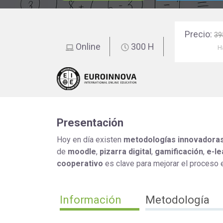
educación
Precio:
39
Online
300 H
H
Presentación
Hoy en día existen
metodologías innovadora
de
moodle
,
pizarra digital
,
gamificación
,
e-le
cooperativo
es clave para mejorar el proceso
Información
Metodología