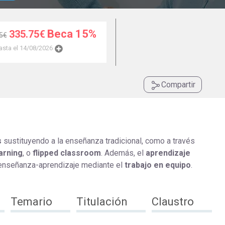
Universitaria
Ver Cursos
Masteres Educación
Beca 15%
335.75€
5€
Cursos Formación
asta el 14/08/2026
Profesorado
Másteres Oficiales
Compartir
Masters Profesional
Cursos para oposicio
s
sustituyendo a la enseñanza tradicional, como a través
arning
, o
flipped classroom
. Además, el
aprendizaje
 enseñanza-aprendizaje mediante el
trabajo en equipo
.
Temario
Titulación
Claustro