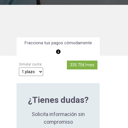
Orientación Laboral
Responsabilidad Social e
Intervención
Salud y Actividad Física
Fracciona tus pagos cómodamente
es
nes
Simular cuota:
335.75€/mes
¿Tienes dudas?
Solicita información sin
compromiso