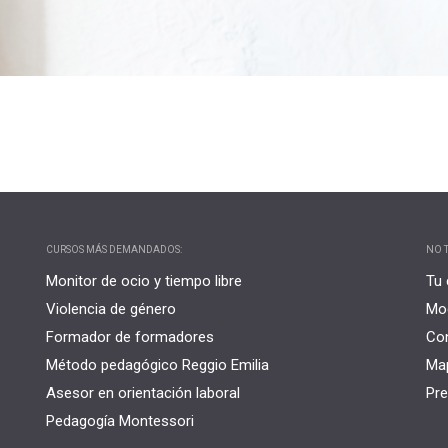
CURSOS MÁS DEMANDADOS:
NO T
Monitor de ocio y tiempo libre
Tu 
Violencia de género
Mo
Formador de formadores
Co
Método pedagógico Reggio Emilia
Map
Asesor en orientación laboral
Pre
Pedagogía Montessori