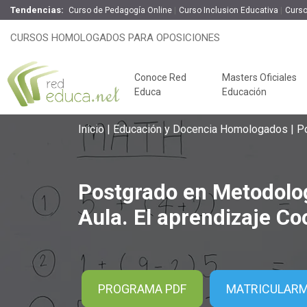
Tendencias:
Curso de Pedagogía Online
Curso Inclusion Educativa
Curso
Postgrado en Metodologías Activas
CURSOS HOMOLOGADOS PARA OPOSICIONES
Cooperativo
Online
300 H
Conoce Red
Masters Oficiales
Educa
Educación
Inicio
Educación y Docencia Homologados
Po
Postgrado en Metodolog
Aula. El aprendizaje Co
Claves del éxito
PROGRAMA PDF
MATRICULAR
Oposiciones de