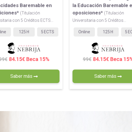
cidades Baremable en
la Educación Baremable 
iciones*
oposiciones*
(Titulación
(Titulación
sitaria con 5 Créditos ECTS...
Universitaria con 5 Créditos...
line
125
H
5
ECTS
Online
125
H
5
E
84.15€ Beca 15%
84.15€ Beca 15
99€
99€
Saber más
Saber más