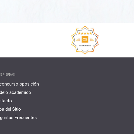
E PIERDAS:
concurso oposición
delo académico
ntacto
a del Sitio
guntas Frecuentes