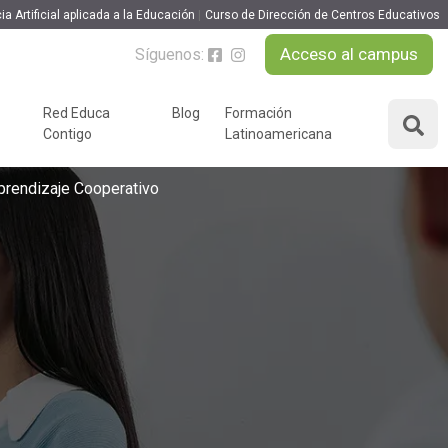
ia Artificial aplicada a la Educación
Curso de Dirección de Centros Educativos
Acceso al campus
Síguenos:
MATRICULARME
Red Educa
Blog
Formación
Contigo
Latinoamericana
ÁREAS DE FORMACIÓN
y podcast
prendizaje Cooperativo
Desarrollo Personal y
nnovación
Liderazgo
Educación y Docencia
Educando
Formación Empresarial
Educativo
Idiomas
Nuevas Tecnologías y
Tics
n
Ocio y Tiempo Libre