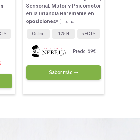
en
Sensorial, Motor y Psicomotor
en la Infancia Baremable en
oposiciones*
(Titulaci...
CTS
Online
125
H
5
ECTS
59€
Precio:
%
Saber más