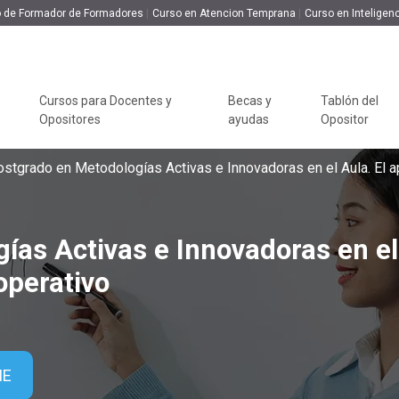
 de Formador de Formadores
Curso en Atencion Temprana
Curso en Inteligenc
 e Innovadoras en el Aula. El aprendizaje
Cursos bareables
395€
335.75€
Cursos para Docentes y
Becas y
Tablón del
Opositores
ayudas
Opositor
CONOCE RED EDUCA
CUERPO DE MAESTROS
PROFESORADO
TIPO DE PROGRAMA
Webinars 
stgrado en Metodologías Activas e Innovadoras en el Aula. El a
¿Quiénes somos?
Oposiciones Maestros
Oposiciones
Packs Formativos
Revista I
Profesorado
Educativa
Responsabilidad Social
Temario Especialidades
Cursos Universitarios
ías Activas e Innovadoras en el
Maestros
Temario Especialidades
Concurso 
Opiniones de Red Educa
Cursos Universitarios
Profesorado
Recursos Especialidades
con Doble Titulación
operativo
Contexto 
Preguntas Frecuentes
Maestros
Recursos Especialidades
Cursos Profesionales
Claustro
Profesorado
Cursos para
Cursos con Doble
Modelo Académico
Docentes y
Titulación
ME
Opositores
Masters con Titulació