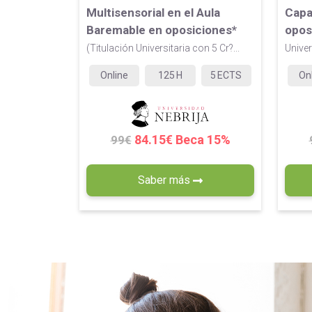
Multisensorial en el Aula
Capa
Baremable en oposiciones*
opos
(Titulación Universitaria con 5 Cr?...
Univer
Online
125
H
5
ECTS
On
84.15€ Beca 15%
99€
Saber más