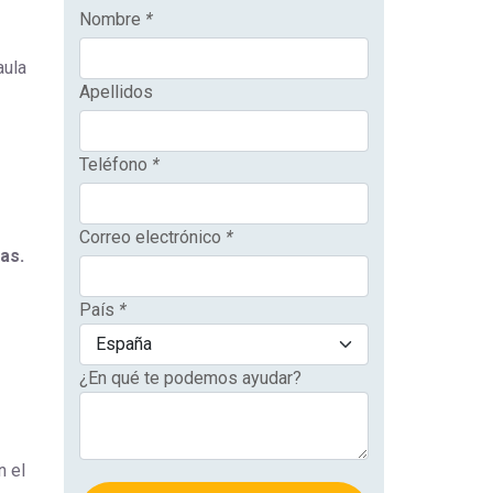
Nombre
*
aula
Apellidos
Teléfono
*
Correo electrónico
*
as.
País
*
¿En qué te podemos ayudar?
n el