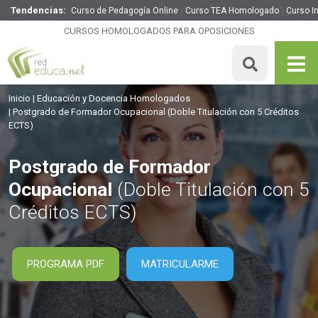
Tendencias:
Curso de Pedagogía Online
Curso TEA Homologado
Curso I
Postgrado de Formador Ocupacional
CURSOS HOMOLOGADOS PARA OPOSICIONES
395€
335.75€
505 H
5 ECTS
MATRICULARME
Inicio
Educación y Docencia Homologados
Postgrado de Formador Ocupacional
(Doble Titulación con 5 Créditos
ECTS)
Postgrado de Formador
Ocupacional
(Doble Titulación con 5
Créditos ECTS)
PROGRAMA PDF
MATRICULARME