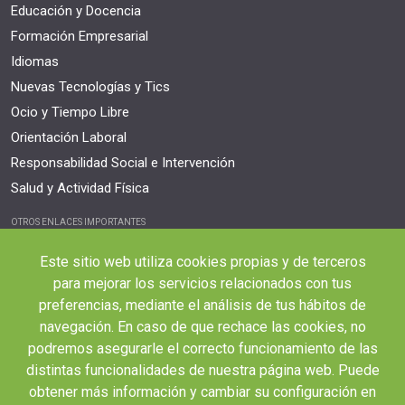
Educación y Docencia
Formación Empresarial
Idiomas
Nuevas Tecnologías y Tics
Ocio y Tiempo Libre
Orientación Laboral
Responsabilidad Social e Intervención
Salud y Actividad Física
OTROS ENLACES IMPORTANTES
Blog
Este sitio web utiliza cookies propias y de terceros
Webinars y podcast
para mejorar los servicios relacionados con tus
Revista Innovación Educativa
preferencias, mediante el análisis de tus hábitos de
navegación. En caso de que rechace las cookies, no
Contexto Educativo
podremos asegurarle el correcto funcionamiento de las
Desistir contrato aquí
distintas funcionalidades de nuestra página web. Puede
Tienes 14 días desde tu matriculación para cancelar sin coste y recibir el
obtener más información y cambiar su configuración en
reembolso completo.