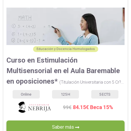
Educación y Docencia Homologados
Curso en Estimulación
Multisensorial en el Aula Baremable
en oposiciones*
(Titulación Universitaria con 5 Cr?...
Online
125
H
5
ECTS
84.15€ Beca 15%
99€
Saber más