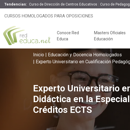
Tendencias:
Curso de Dirección de Centros Educativos
Curso de Pedagogí
Experto Universitario en Cualifica
CURSOS HOMOLOGADOS PARA OPOSICIONES
Secundaria Música + 24 Créditos
100% Online
600 H
Conoce Red
Masters Oficiales
Educa
Educación
Inicio
Educación y Docencia Homologados
Experto Universitario en Cualificación Pedagó
Experto Universitario e
Didáctica en la Especia
Créditos ECTS
Claves del éxito
Oposiciones de