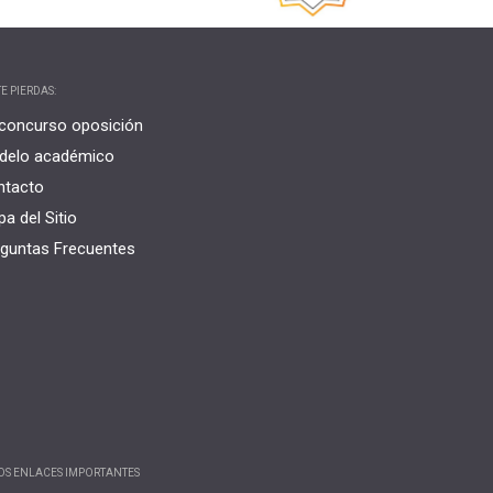
E PIERDAS:
concurso oposición
delo académico
ntacto
a del Sitio
guntas Frecuentes
OS ENLACES IMPORTANTES