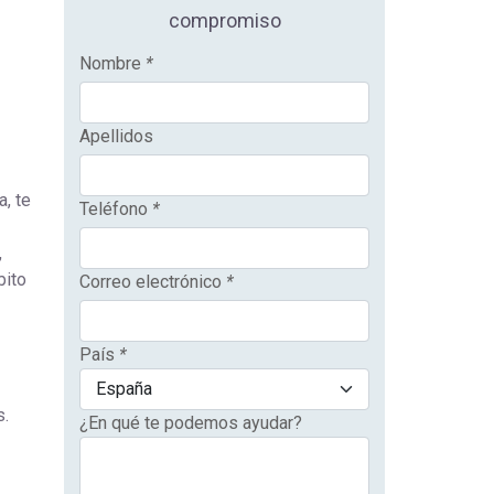
compromiso
Nombre
*
Apellidos
, te
Teléfono
*
,
bito
Correo electrónico
*
País
*
s.
¿En qué te podemos ayudar?