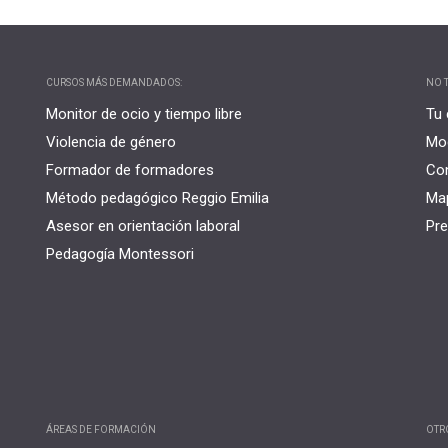
CURSOS MÁS DEMANDADOS:
NO T
Monitor de ocio y tiempo libre
Tu 
Violencia de género
Mo
Formador de formadores
Co
Método pedagógico Reggio Emilia
Map
Asesor en orientación laboral
Pre
Pedagogía Montessori
ÁREAS DE FORMACIÓN
OTR