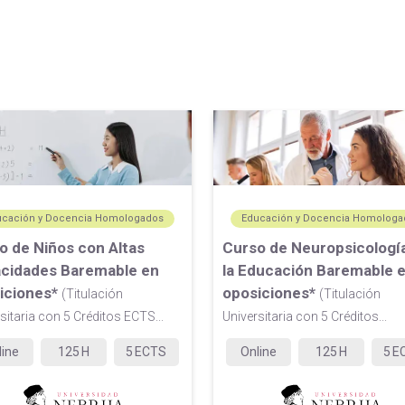
ucación y Docencia Homologados
Educación y Docencia Homologa
o de Niños con Altas
Curso de Neuropsicologí
cidades Baremable en
la Educación Baremable 
iciones*
oposiciones*
(Titulación
(Titulación
sitaria con 5 Créditos ECTS...
Universitaria con 5 Créditos...
line
125
H
5
ECTS
Online
125
H
5
E