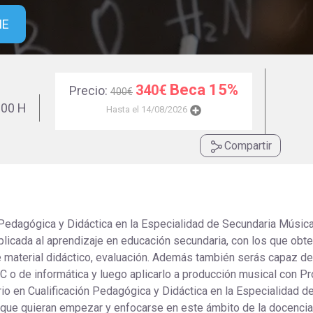
Universitaria
Ver Cursos
ME
Masteres Educación
Cursos Formación
Profesorado
Beca 15%
340€
Precio:
400€
Másteres Oficiales
00 H
Hasta el 14/08/2026
Masters Profesional
Cursos para oposicio
Compartir
 Pedagógica y Didáctica en la Especialidad de Secundaria Música
licada al aprendizaje en educación secundaria, con los que obt
 material didáctico, evaluación. Además también serás capaz de
IC o de informática y luego aplicarlo a producción musical con Pr
rio en Cualificación Pedagógica y Didáctica en la Especialidad d
ue quieran empezar y enfocarse en este ámbito de la docencia