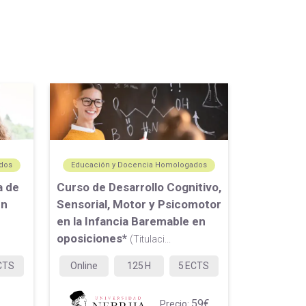
dos
Educación y Docencia Homologados
a de
Curso de Desarrollo Cognitivo,
en
Sensorial, Motor y Psicomotor
en la Infancia Baremable en
oposiciones*
(Titulaci...
CTS
Online
125
H
5
ECTS
59€
Precio: