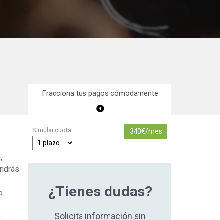
Orientación Laboral
Responsabilidad Social e
Intervención
Salud y Actividad Física
es
Fracciona tus pagos cómodamente
nes
Simular cuota:
340€/mes
,
endrás
¿Tienes dudas?
o
e
Solicita información sin
.