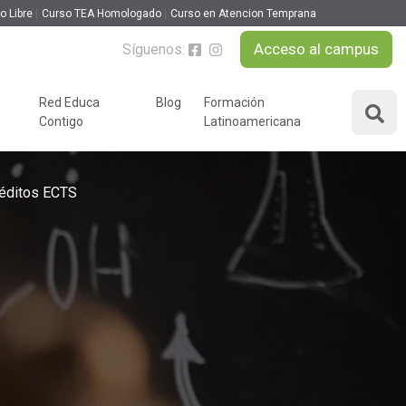
o Libre
Curso TEA Homologado
Curso en Atencion Temprana
Acceso al campus
Síguenos:
MATRICULARME
Red Educa
Blog
Formación
Contigo
Latinoamericana
ÁREAS DE FORMACIÓN
y podcast
réditos ECTS
Desarrollo Personal y
nnovación
Liderazgo
Educación y Docencia
Educando
Formación Empresarial
Educativo
4
Idiomas
Nuevas Tecnologías y
Tics
n
Ocio y Tiempo Libre