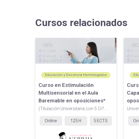
Cursos relacionados
Educación y Docencia Homologados
Ed
Curso en Estimulación
Curs
Multisensorial en el Aula
Capa
Baremable en oposiciones*
opos
(Titulación Universitaria con 5 Cr?...
Univer
Online
125
H
5
ECTS
On