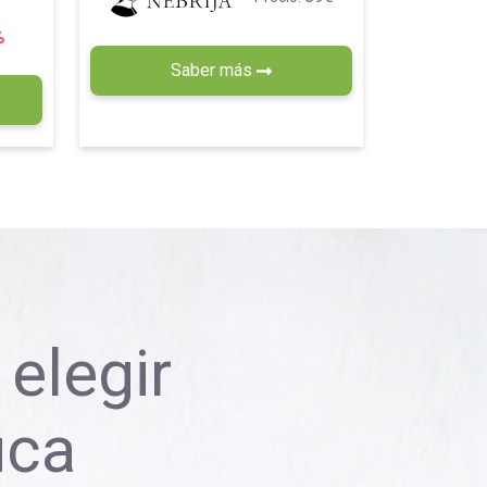
%
Saber más
elegir
uca