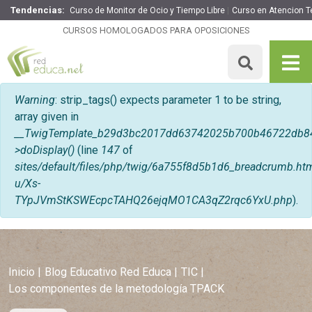
Tendencias:
Curso de Monitor de Ocio y Tiempo Libre
Curso en Atencion 
CURSOS HOMOLOGADOS PARA OPOSICIONES
Mensaje de error
Warning
: strip_tags() expects parameter 1 to be string,
array given in
__TwigTemplate_b29d3bc2017dd63742025b700b46722db8
>doDisplay()
(line
147
of
sites/default/files/php/twig/6a755f8d5b1d6_breadcrumb
u/Xs-
TYpJVmStKSWEcpcTAHQ26ejqMO1CA3qZ2rqc6YxU.php
).
Inicio
Blog Educativo Red Educa
TIC
Los componentes de la metodología TPACK