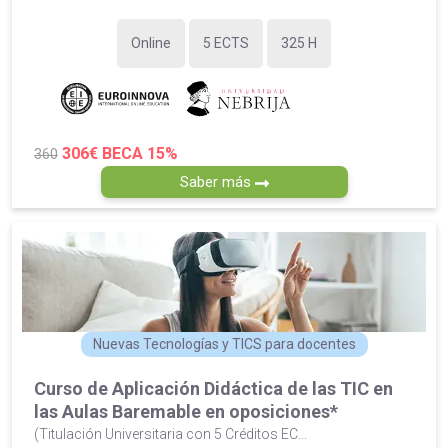
Online
5 ECTS
325 H
306€
BECA 15%
360
Saber más
Nuevas Tecnologías y TICS para docentes
Curso de Aplicación Didáctica de las TIC en
las Aulas Baremable en oposiciones*
(Titulación Universitaria con 5 Créditos EC...