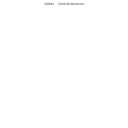
|
Cookies
Canal de denuncias