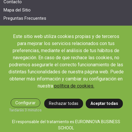
Contacto
Mapa del Sitio
Preguntas Frecuentes
NUESTROS PROGRAMAS
Este sitio web utiliza cookies propias y de terceros
Packs Formativos
para mejorar los servicios relacionados con tus
Cursos Universitarios
preferencias, mediante el análisis de tus hábitos de
Cursos Universitarios con Doble Titulación
navegación. En caso de que rechace las cookies, no
Cursos Profesionales
podremos asegurarle el correcto funcionamiento de las
distintas funcionalidades de nuestra página web. Puede
Cursos con Doble Titulación
obtener más información y cambiar su configuración en
Masters con Titulación Universitaria
nuestra
política de cookies.
Masteres Educación
Cursos Formación Profesorado
Configurar
Rechazar todas
Aceptar todas
Másteres Oficiales
Tardarás 3 minutos
Masters Profesionales
Cursos para oposiciones
El responsable del tratamiento es EUROINNOVA BUSINESS
SCHOOL
Formación latinoamericana