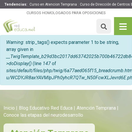
Tendencias:
Curso en Atencion Temprana
Curso de Dirección de Centros 
CURSOS HOMOLOGADOS PARA OPOSICIONES
Mensaje de error
Warning
: strip_tags() expects parameter 1 to be string,
array given in
__TwigTemplate_b29d3bc2017dd63742025b700b46722db8
>doDisplay()
(line
147
of
sites/default/files/php/twig/6a77aed065f15_breadcrumb.
u/WCDYJR8axYAVMIpJPh0yhcR7QTw_N50FcwXLJevrd6E.p
Inicio
Blog Educativo Red Educa
Atención Temprana
Conoce las etapas del neurodesarrollo