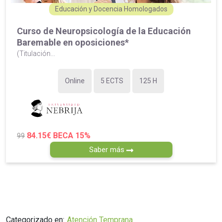
Educación y Docencia Homologados
Curso de Neuropsicología de la Educación
Baremable en oposiciones*
(Titulación...
Online
5 ECTS
125 H
84.15€
BECA 15%
99
Saber más
Categorizado en:
Atención Temprana