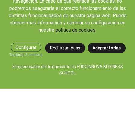
navegación. En caso de que rechace las cookies, no
Cursos Profesionales
podremos asegurarle el correcto funcionamiento de las
distintas funcionalidades de nuestra página web. Puede
Cursos con Doble Titulación
obtener más información y cambiar su configuración en
Masters con Titulación Universitaria
nuestra
política de cookies.
Masteres Educación
Cursos Formación Profesorado
Configurar
Rechazar todas
Aceptar todas
Másteres Oficiales
Tardarás 3 minutos
Masters Profesionales
Cursos para oposiciones
El responsable del tratamiento es EUROINNOVA BUSINESS
SCHOOL
Formación latinoamericana
ÁREAS DE FORMACIÓN
Desarrollo Personal y Liderazgo
Educación y Docencia
Formación Empresarial
Idiomas
Nuevas Tecnologías y Tics