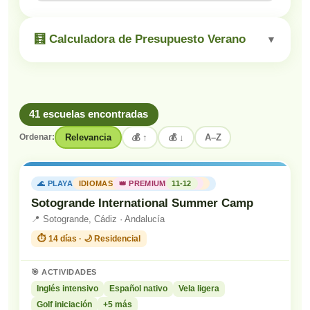
🧮 Calculadora de Presupuesto Verano
▼
41 escuelas encontradas
Relevancia
💰 ↑
💰 ↓
A–Z
Ordenar:
🌊 PLAYA
IDIOMAS
👑 PREMIUM
11-12
Sotogrande International Summer Camp
📍 Sotogrande, Cádiz · Andalucía
⏱️ 14 días · 🌙 Residencial
🎯 ACTIVIDADES
Inglés intensivo
Español nativo
Vela ligera
Golf iniciación
+5 más