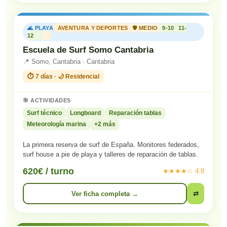
🌊 PLAYA
AVENTURA Y DEPORTES
🛡️ MEDIO
9-10
11-
12
Escuela de Surf Somo Cantabria
📍 Somo, Cantabria · Cantabria
⏱️ 7 días · 🌙 Residencial
🎯 ACTIVIDADES
Surf técnico
Longboard
Reparación tablas
Meteorología marina
+2 más
La primera reserva de surf de España. Monitores federados,
surf house a pie de playa y talleres de reparación de tablas.
620€ / turno
★★★★☆ 4.8
Ver ficha completa →
⇄