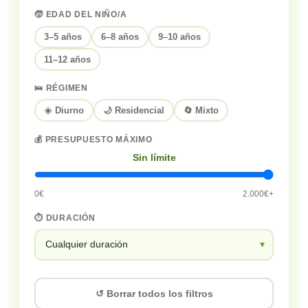
🧒 EDAD DEL NIÑO/A
3–5 años
6–8 años
9–10 años
11–12 años
🛌 RÉGIMEN
☀️ Diurno
🌙 Residencial
🔄 Mixto
💰 PRESUPUESTO MÁXIMO
Sin límite
0€
2.000€+
⏱️ DURACIÓN
↺ Borrar todos los filtros