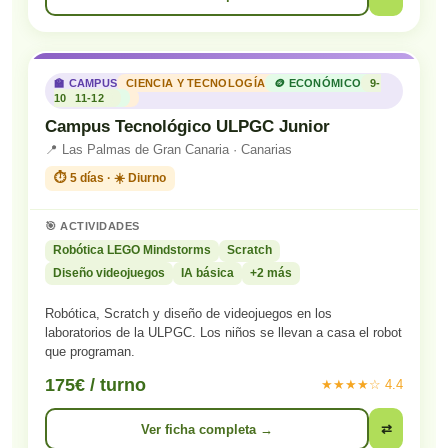
🏫 CAMPUS
CIENCIA Y TECNOLOGÍA
🪙 ECONÓMICO
9-
10
11-12
Campus Tecnológico ULPGC Junior
📍 Las Palmas de Gran Canaria · Canarias
⏱️ 5 días · ☀️ Diurno
🎯 ACTIVIDADES
Robótica LEGO Mindstorms
Scratch
Diseño videojuegos
IA básica
+2 más
Robótica, Scratch y diseño de videojuegos en los
laboratorios de la ULPGC. Los niños se llevan a casa el robot
que programan.
175€ / turno
★★★★☆ 4.4
Ver ficha completa →
⇄