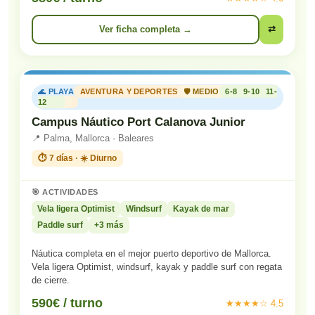
Ver ficha completa →
⇄
🌊 PLAYA
AVENTURA Y DEPORTES
🛡️ MEDIO
6-8
9-10
11-
12
Campus Náutico Port Calanova Junior
📍 Palma, Mallorca · Baleares
⏱️ 7 días · ☀️ Diurno
🎯 ACTIVIDADES
Vela ligera Optimist
Windsurf
Kayak de mar
Paddle surf
+3 más
Náutica completa en el mejor puerto deportivo de Mallorca.
Vela ligera Optimist, windsurf, kayak y paddle surf con regata
de cierre.
590€ / turno
★★★★☆ 4.5