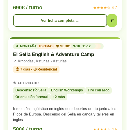
690€ / turno
★★★★☆ 4.7
Ver ficha completa →
⇄
🌲 MONTAÑA
IDIOMAS
🛡️ MEDIO
9-10
11-12
El Sella English & Adventure Camp
📍 Arriondas, Asturias · Asturias
⏱️ 7 días · 🌙 Residencial
🎯 ACTIVIDADES
Descenso río Sella
English Workshops
Tiro con arco
Orientación forestal
+2 más
Inmersión lingüística en inglés con deportes de río junto a los
Picos de Europa. Descenso del Sella en canoa y talleres en
inglés.
580€ / turno
★★★★☆ 4.6