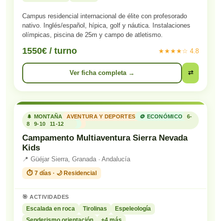
Campus residencial internacional de élite con profesorado
nativo. Inglés/español, hípica, golf y náutica. Instalaciones
olímpicas, piscina de 25m y campo de atletismo.
1550€ / turno
★★★★☆ 4.8
Ver ficha completa →
⇄
🌲 MONTAÑA
AVENTURA Y DEPORTES
🪙 ECONÓMICO
6-
8
9-10
11-12
Campamento Multiaventura Sierra Nevada
Kids
📍 Güéjar Sierra, Granada · Andalucía
⏱️ 7 días · 🌙 Residencial
🎯 ACTIVIDADES
Escalada en roca
Tirolinas
Espeleología
Senderismo orientación
+4 más