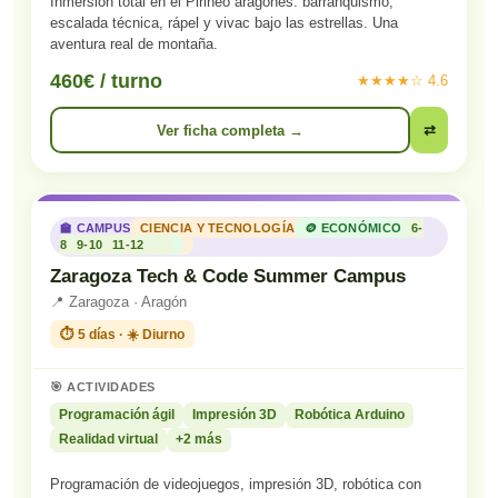
Inmersión total en el Pirineo aragonés: barranquismo,
escalada técnica, rápel y vivac bajo las estrellas. Una
aventura real de montaña.
460€ / turno
★★★★☆ 4.6
Ver ficha completa →
⇄
🏫 CAMPUS
CIENCIA Y TECNOLOGÍA
🪙 ECONÓMICO
6-
8
9-10
11-12
Zaragoza Tech & Code Summer Campus
📍 Zaragoza · Aragón
⏱️ 5 días · ☀️ Diurno
🎯 ACTIVIDADES
Programación ágil
Impresión 3D
Robótica Arduino
Realidad virtual
+2 más
Programación de videojuegos, impresión 3D, robótica con