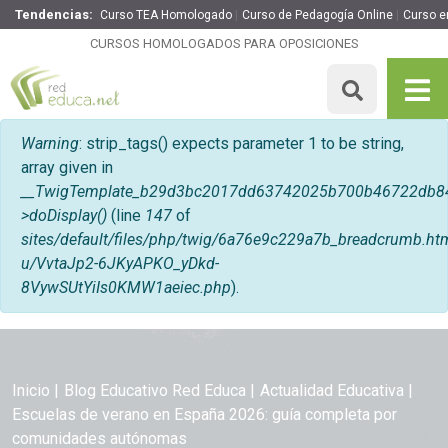
Tendencias:
Curso TEA Homologado
Curso de Pedagogía Online
Curso en
CURSOS HOMOLOGADOS PARA OPOSICIONES
Mensaje de error
Warning
: strip_tags() expects parameter 1 to be string,
array given in
__TwigTemplate_b29d3bc2017dd63742025b700b46722db8
>doDisplay()
(line
147
of
sites/default/files/php/twig/6a76e9c229a7b_breadcrumb
u/VvtaJp2-6JKyAPKO_yDkd-
8VywSUtYiIs0KMW1aeiec.php
).
Inicio
Blog Educativo Red Educa
Actualidad Educativa
Escuelas de verano en España 2026: guía completa por
comunidades autónomas