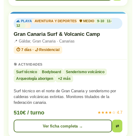
🌊 PLAYA
AVENTURA Y DEPORTES
🛡️ MEDIO
9-10
11-
12
Gran Canaria Surf & Volcanic Camp
📍 Gáldar, Gran Canaria · Canarias
⏱️ 7 días · 🌙 Residencial
🎯 ACTIVIDADES
Surf técnico
Bodyboard
Senderismo volcánico
Arqueología aborigen
+2 más
Surf técnico en el norte de Gran Canaria y senderismo por
calderas volcánicas extintas. Monitores titulados de la
federación canaria.
510€ / turno
★★★★☆ 4.7
Ver ficha completa →
⇄