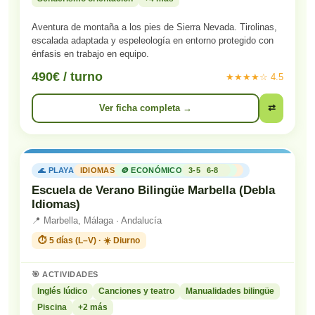
Aventura de montaña a los pies de Sierra Nevada. Tirolinas,
escalada adaptada y espeleología en entorno protegido con
énfasis en trabajo en equipo.
490€ / turno
★★★★☆ 4.5
Ver ficha completa →
⇄
🌊 PLAYA
IDIOMAS
🪙 ECONÓMICO
3-5
6-8
Escuela de Verano Bilingüe Marbella (Debla
Idiomas)
📍 Marbella, Málaga · Andalucía
⏱️ 5 días (L–V) · ☀️ Diurno
🎯 ACTIVIDADES
Inglés lúdico
Canciones y teatro
Manualidades bilingüe
Piscina
+2 más