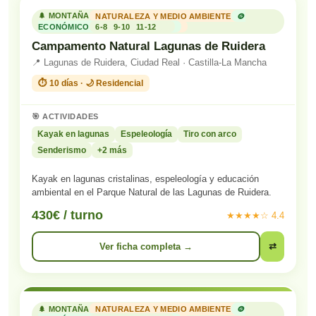
🌲 MONTAÑA
NATURALEZA Y MEDIO AMBIENTE
🪙
ECONÓMICO
6-8
9-10
11-12
Campamento Natural Lagunas de Ruidera
📍 Lagunas de Ruidera, Ciudad Real · Castilla-La Mancha
⏱️ 10 días · 🌙 Residencial
🎯 ACTIVIDADES
Kayak en lagunas
Espeleología
Tiro con arco
Senderismo
+2 más
Kayak en lagunas cristalinas, espeleología y educación
ambiental en el Parque Natural de las Lagunas de Ruidera.
430€ / turno
★★★★☆ 4.4
Ver ficha completa →
⇄
🌲 MONTAÑA
NATURALEZA Y MEDIO AMBIENTE
🪙