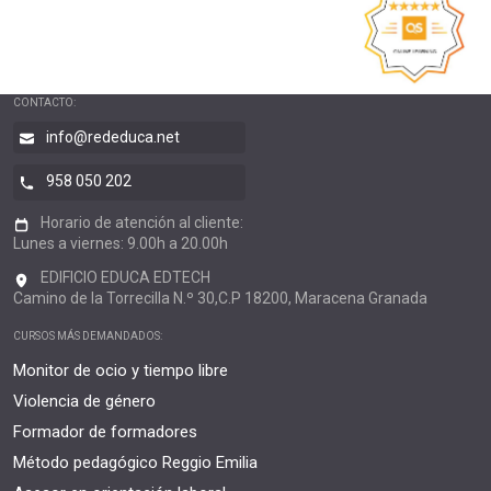
CONTACTO:
info@rededuca.net
958 050 202
Horario de atención al cliente:
Lunes a viernes: 9.00h a 20.00h
EDIFICIO EDUCA EDTECH
Camino de la Torrecilla N.º 30,C.P 18200, Maracena Granada
CURSOS MÁS DEMANDADOS:
Monitor de ocio y tiempo libre
Violencia de género
Formador de formadores
Método pedagógico Reggio Emilia