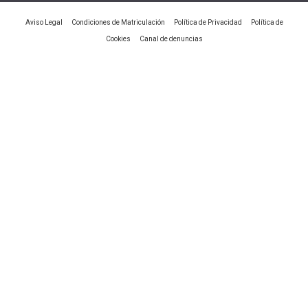
|
|
|
Aviso Legal
Condiciones de Matriculación
Política de Privacidad
Política de
|
Cookies
Canal de denuncias