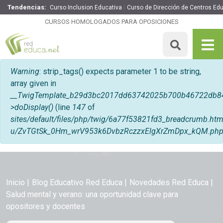
Tendencias:
Curso Inclusion Educativa
Curso de Dirección de Centros Ed
CURSOS HOMOLOGADOS PARA OPOSICIONES
Mensaje de error
Warning
: strip_tags() expects parameter 1 to be string,
array given in
__TwigTemplate_b29d3bc2017dd63742025b700b46722db8
>doDisplay()
(line
147
of
sites/default/files/php/twig/6a77f53821fd3_breadcrumb.
u/ZvTGtSk_0Hm_wrV953k6DvbzRczzxElgXrZmDpx_kQM.ph
Inicio
Blog Educativo Red Educa
Novedades Red Educa
Salud mental y verano: una oportunidad clave para
opositores y docentes