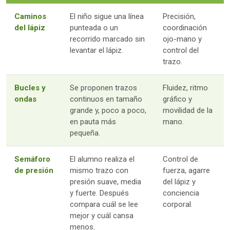
Caminos
El niño sigue una línea
Precisión,
del lápiz
punteada o un
coordinación
recorrido marcado sin
ojo-mano y
levantar el lápiz.
control del
trazo.
Bucles y
Se proponen trazos
Fluidez, ritmo
ondas
continuos en tamaño
gráfico y
grande y, poco a poco,
movilidad de la
en pauta más
mano.
pequeña.
Semáforo
El alumno realiza el
Control de
de presión
mismo trazo con
fuerza, agarre
presión suave, media
del lápiz y
y fuerte. Después
conciencia
compara cuál se lee
corporal.
mejor y cuál cansa
menos.