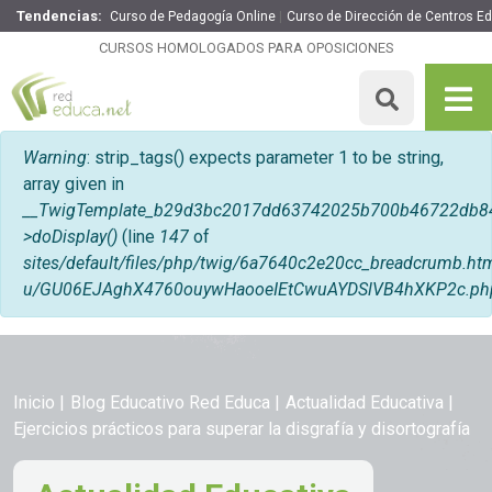
Tendencias:
Curso de Pedagogía Online
Curso de Dirección de Centros E
CURSOS HOMOLOGADOS PARA OPOSICIONES
Mensaje de error
Warning
: strip_tags() expects parameter 1 to be string,
array given in
__TwigTemplate_b29d3bc2017dd63742025b700b46722db8
>doDisplay()
(line
147
of
sites/default/files/php/twig/6a7640c2e20cc_breadcrumb
u/GU06EJAghX4760ouywHaooeIEtCwuAYDSlVB4hXKP2c.ph
Inicio
Blog Educativo Red Educa
Actualidad Educativa
Ejercicios prácticos para superar la disgrafía y disortografía