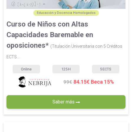
Educación y Docencia Homologados
Curso de Niños con Altas
Capacidades Baremable en
oposiciones*
(Titulación Universitaria con 5 Créditos
ECTS...
Online
125
H
5
ECTS
84.15€ Beca 15%
99€
Saber más