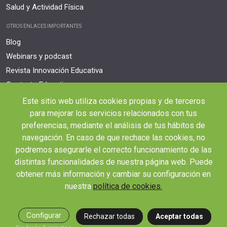
Salud y Actividad Física
OTROS ENLACES IMPORTANTES
Blog
Webinars y podcast
Revista Innovación Educativa
Contexto Educativo
Este sitio web utiliza cookies propias y de terceros
Desistir contrato aquí
para mejorar los servicios relacionados con tus
Tienes 14 días desde tu matriculación para cancelar sin coste y recibir el
reembolso completo.
preferencias, mediante el análisis de tus hábitos de
navegación. En caso de que rechace las cookies, no
podremos asegurarle el correcto funcionamiento de las
distintas funcionalidades de nuestra página web. Puede
obtener más información y cambiar su configuración en
nuestra
política de cookies.
© 2026 RED EDUCA
Configurar
Rechazar todas
Aceptar todas