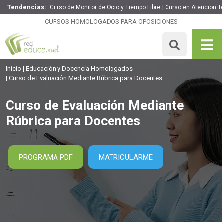
Tendencias:
Curso de Monitor de Ocio y Tiempo Libre
Curso en Atencion 
Curso de Evaluación Mediante Rúbrica para Docentes
CURSOS HOMOLOGADOS PARA OPOSICIONES
260€
221€
200 H
MATRICULARME
Inicio
Educación y Docencia Homologados
Curso de Evaluación Mediante Rúbrica para Docentes
Curso de Evaluación Mediante
Rúbrica para Docentes
PROGRAMA PDF
MATRICULARME